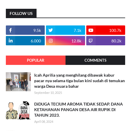
FOLLOW US
9.5k
7.1k
100.7k
6.000
12.8k
80.2k
POPULAR
COMMENTS
Icah Aprilia yang menghilang dibawak kabur
pacar nya selama tiga bulan kini sudah di temukan
warga Desa muara bahar
September 10, 2025
DiDUGA TECIUM AROMA TIDAK SEDAP. DANA
KETAHANAN PANGAN DESA AIR RUPIK DI
TAHUN 2023.
April 08, 2024