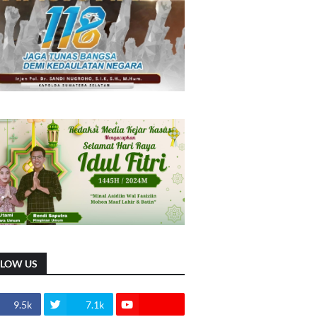
LLOW US
9.5k
7.1k