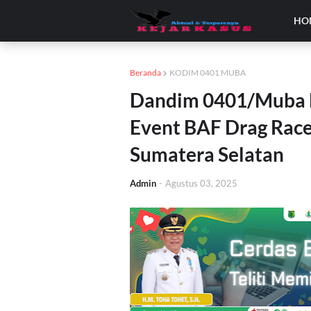
HO
Beranda
KODIM 0401 MUBA
Dandim 0401/Muba H
Event BAF Drag Race
Sumatera Selatan
Admin
-
Agustus 03, 2025