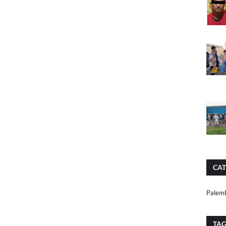
CAT
Palem
TA