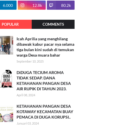
100.7k
6.000
12.8k
80.2k
POPULAR
COMMENTS
Icah Aprilia yang menghilang
dibawak kabur pacar nya selama
tiga bulan kini sudah di temukan
warga Desa muara bahar
September 10, 2025
DiDUGA TECIUM AROMA
TIDAK SEDAP. DANA
KETAHANAN PANGAN DESA
AIR RUPIK DI TAHUN 2023.
April 08, 2024
KETAHANAN PANGAN DESA
KOTAWAY KECAMATAN BUAY
PEMACA DI DUGA KORUPSI..
Januari 03, 2024