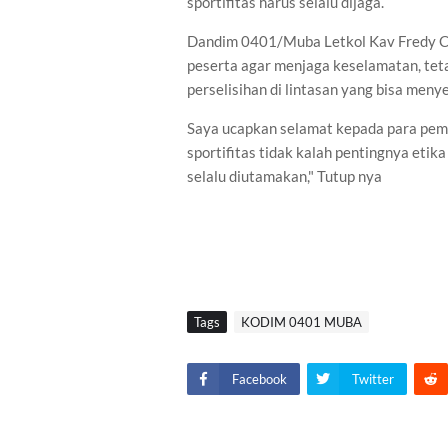
sportifitas harus selalu dijaga.
Dandim 0401/Muba Letkol Kav Fredy Chr
peserta agar menjaga keselamatan, tet
perselisihan di lintasan yang bisa meny
Saya ucapkan selamat kepada para peme
sportifitas tidak kalah pentingnya eti
selalu diutamakan," Tutup nya
Tags
KODIM 0401 MUBA
Facebook
Twitter