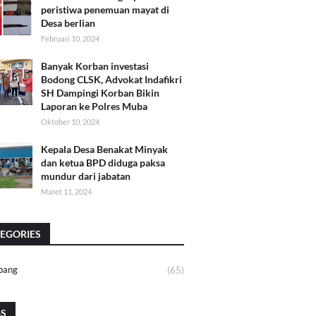
peristiwa penemuan mayat di
Desa berlian
Februari 10, 2024
Banyak Korban investasi
Bodong CLSK, Advokat Indafikri
SH Dampingi Korban Bikin
Laporan ke Polres Muba
Oktober 10, 2024
Kepala Desa Benakat Minyak
dan ketua BPD diduga paksa
mundur dari jabatan
Maret 11, 2024
EGORIES
bang
(65)
GS