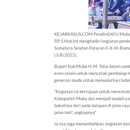
KEJARKASUS.COM Pendim0401/Muba - 
P.P, S.Hub.Int menghadiri kegiatan pe
Sumatera Selatan Putaran II di Jln Rum
(3/8/2025).
Bupati Kab.Muba H. M. Toha dalam sa
even selain untuk mencetak pembalap 
generasi muda untuk menyalurkan hobi
“Kegiatan ini bertujuan untuk mencetak
Kabupaten Muba dan menjadi wadah yan
bakatnya dari pada balapan di jalan r
jalan lain", ungkapnya"
Ia nya juga menambahkan, kegiatan bal