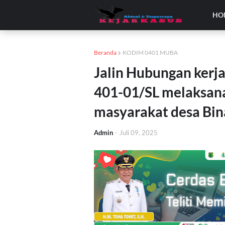
HO
Beranda
KODIM 0401 MUBA
Jalin Hubungan kerja
401-01/SL melaksan
masyarakat desa Bi
Admin
-
Juli 09, 2025