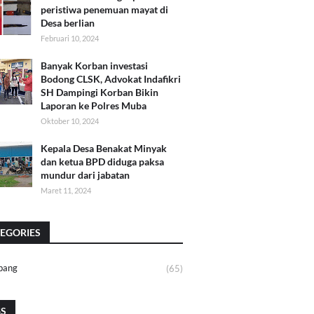
peristiwa penemuan mayat di
Desa berlian
Februari 10, 2024
Banyak Korban investasi
Bodong CLSK, Advokat Indafikri
SH Dampingi Korban Bikin
Laporan ke Polres Muba
Oktober 10, 2024
Kepala Desa Benakat Minyak
dan ketua BPD diduga paksa
mundur dari jabatan
Maret 11, 2024
EGORIES
bang
(65)
GS