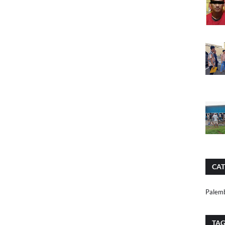
CAT
Palem
TA