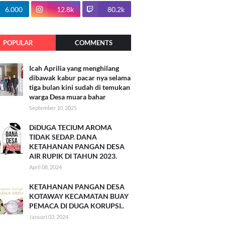
100.7k
6.000
12.8k
80.2k
POPULAR
COMMENTS
Icah Aprilia yang menghilang
dibawak kabur pacar nya selama
tiga bulan kini sudah di temukan
warga Desa muara bahar
September 10, 2025
DiDUGA TECIUM AROMA
TIDAK SEDAP. DANA
KETAHANAN PANGAN DESA
AIR RUPIK DI TAHUN 2023.
April 08, 2024
KETAHANAN PANGAN DESA
KOTAWAY KECAMATAN BUAY
PEMACA DI DUGA KORUPSI..
Januari 03, 2024