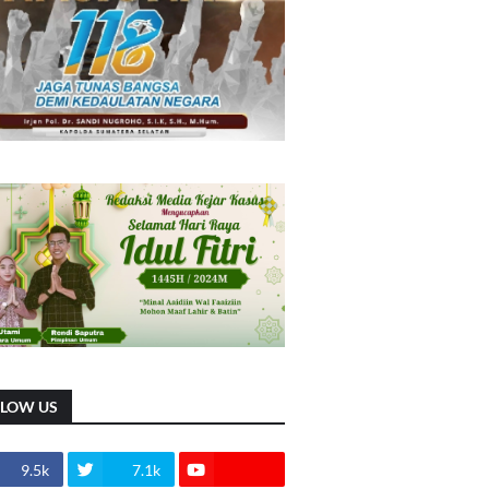
LLOW US
9.5k
7.1k