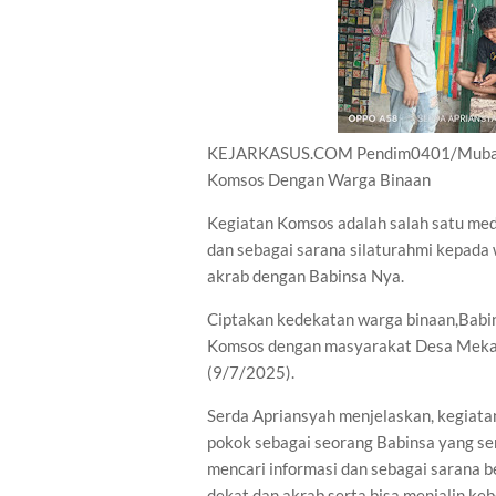
KEJARKASUS.COM Pendim0401/Muba - 
Komsos Dengan Warga Binaan
Kegiatan Komsos adalah salah satu med
dan sebagai sarana silaturahmi kepada
akrab dengan Babinsa Nya.
Ciptakan kedekatan warga binaan,Babi
Komsos dengan masyarakat Desa Mekar 
(9/7/2025).
Serda Apriansyah menjelaskan, kegiata
pokok sebagai seorang Babinsa yang s
mencari informasi dan sebagai sarana 
dekat dan akrab serta bisa menjalin ke