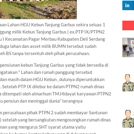
aan Lahan HGU Kebun Tanjung Garbus sekira seluas 1
ggung milik Kebun Tanjung Garbus ( ex.PTP IX/PTPN2
u I Kecamatan Pagar Merbau Kabupaten Deli Serdang
iduga lahan dan asset milik BUMN tersebut sudah
leh BS tanpa tersentuh oleh pihak perusahaan.
ensiunan kebun Tanjung Garbus yang tidak bersedia di
gatakan " Lahan dan rumah panggung tersebut
 dan masih dalam HGU Kebun , dulunya diperuntukkan
X. Setelah PTP IX dilebur ke dalam PTPN2 rumah dinas
ya ditempati oleh almarhum TM.Hidayat karyawan PTPN2
au pensiun dan meninggal dunia" terangnya
ban perusahaan pihak PTPN 2 sudah membayar Santunan
) setelah yang bersangkutan mengosongkan rumah dinas
iunan yang mengurus SHT syarat utama yaitu