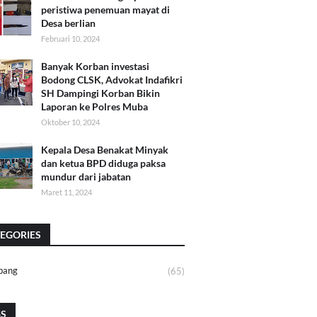
peristiwa penemuan mayat di
Desa berlian
Februari 10, 2024
Banyak Korban investasi
Bodong CLSK, Advokat Indafikri
SH Dampingi Korban Bikin
Laporan ke Polres Muba
Oktober 10, 2024
Kepala Desa Benakat Minyak
dan ketua BPD diduga paksa
mundur dari jabatan
Maret 11, 2024
EGORIES
bang
(65)
GS