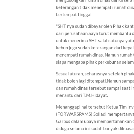
mengosongkan rumah dinas dan di serah
keterangan tidak menempati rumah dina
bertempat tinggal
"SHT nya sudah dibayar oleh Pihak kant
dari perusahaan.Saya turut membantu d
untuk menerima SHT salahsatunya yait
kebun juga sudah keterangan dari kepa
menempati rumah dinas. Namun rumah te
siapa mengapa pihak perkebunan selama
Sesuai aturan, seharusnya setelah pih
tidak boleh lagi ditempati.Namun samp
dan rumah dinas tersebut sampai saat i
menantu dari T.M.Hidayat.
Menanggapi hal tersebut Ketua Tim In
(FORWARSPAMS) Soliadi mempertanyak
Garbus dalam upaya mempertahankan dan
diduga selama ini sudah banyak dikuasai 