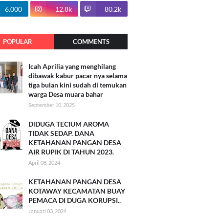
100.7k
6.000
12.8k
80.2k
POPULAR
COMMENTS
Icah Aprilia yang menghilang
dibawak kabur pacar nya selama
tiga bulan kini sudah di temukan
warga Desa muara bahar
September 10, 2025
DiDUGA TECIUM AROMA
TIDAK SEDAP. DANA
KETAHANAN PANGAN DESA
AIR RUPIK DI TAHUN 2023.
April 08, 2024
KETAHANAN PANGAN DESA
KOTAWAY KECAMATAN BUAY
PEMACA DI DUGA KORUPSI..
Januari 03, 2024