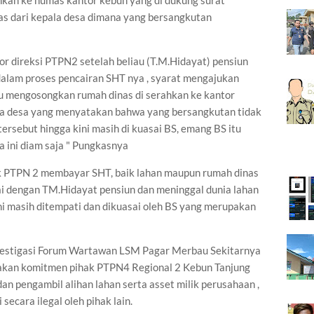
kan ke humas kantor kebun yang di dukung surat
s dari kepala desa dimana yang bersangkutan
or direksi PTPN2 setelah beliau (T.M.Hidayat) pensiun
alam proses pencairan SHT nya , syarat mengajukan
u mengosongkan rumah dinas di serahkan ke kantor
la desa yang menyatakan bahwa yang bersangkutan tidak
rsebut hingga kini masih di kuasai BS, emang BS itu
 ini diam saja " Pungkasnya
ak PTPN 2 membayar SHT, baik lahan maupun rumah dinas
ai dengan TM.Hidayat pensiun dan meninggal dunia lahan
ni masih ditempati dan dikuasai oleh BS yang merupakan
vestigasi Forum Wartawan LSM Pagar Merbau Sekitarnya
an komitmen pihak PTPN4 Regional 2 Kebun Tanjung
 pengambil alihan lahan serta asset milik perusahaan ,
secara ilegal oleh pihak lain.