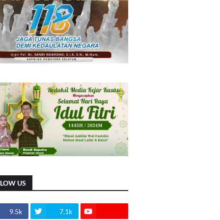
LLOW US
9.5k
7.1k