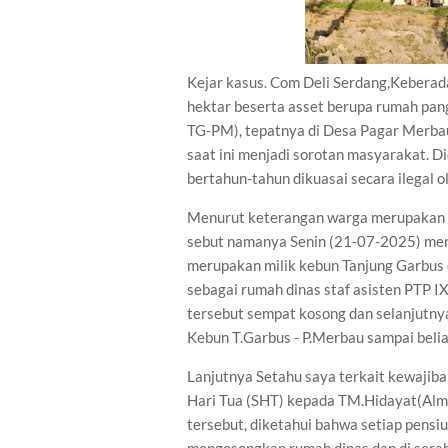
Kejar kasus. Com Deli Serdang,Keberad
hektar beserta asset berupa rumah pan
TG-PM), tepatnya di Desa Pagar Merba
saat ini menjadi sorotan masyarakat. D
bertahun-tahun dikuasai secara ilegal o
Menurut keterangan warga merupakan p
sebut namanya Senin (21-07-2025) men
merupakan milik kebun Tanjung Garbus
sebagai rumah dinas staf asisten PTP I
tersebut sempat kosong dan selanjutn
Kebun T.Garbus - P.Merbau sampai beli
Lanjutnya Setahu saya terkait kewaji
Hari Tua (SHT) kepada TM.Hidayat(Alm
tersebut, diketahui bahwa setiap pens