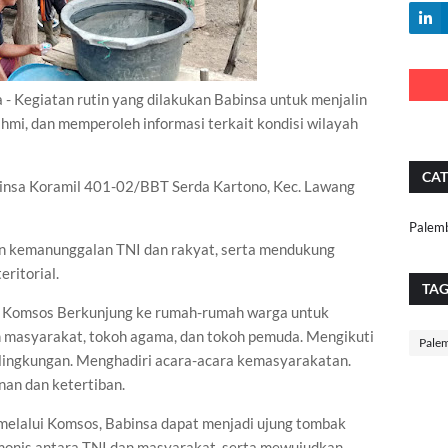
giatan rutin yang dilakukan Babinsa untuk menjalin
ahmi, dan memperoleh informasi terkait kondisi wilayah
CAT
binsa Koramil 401-02/BBT Serda Kartono, Kec. Lawang
Palem
an kemanunggalan TNI dan rakyat, serta mendukung
eritorial.
TA
a Komsos Berkunjung ke rumah-rumah warga untuk
h masyarakat, tokoh agama, dan tokoh pemuda. Mengikuti
Pale
lingkungan. Menghadiri acara-acara kemasyarakatan.
an dan ketertiban.
melalui Komsos, Babinsa dapat menjadi ujung tombak
onis antara TNI dan masyarakat, serta mewujudkan