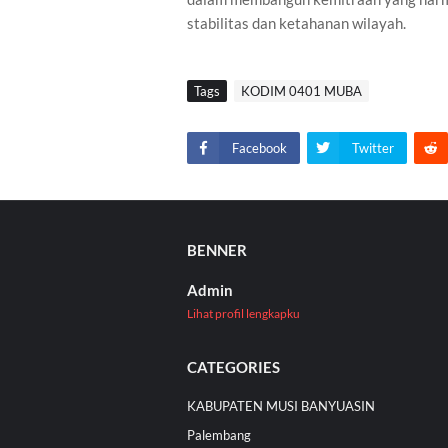
stabilitas dan ketahanan wilayah.
Tags
KODIM 0401 MUBA
Facebook
Twitter
BENNER
Admin
Lihat profil lengkapku
CATEGORIES
KABUPATEN MUSI BANYUASIN
Palembang