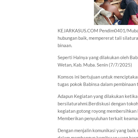
KEJARKASUS.COM Pendim0401/Muba - Ke
hubungan baik, mempererat tali silatur
binaan.
Seperti Halnya yang dilakukan oleh Ba
Wetan, Kab. Muba. Senin (7/7/2025)
Komsos ini bertujuan untuk menciptak
tugas pokok Babinsa dalam pembinaan t
Adapun Kegiatan yang dilakukan ketik
bersilaturahmi.Berdiskusi dengan toko
kegiatan gotong royong membersihkan 
Memberikan penyuluhan terkait keaman
Dengan menjalin komunikasi yang baik 
dalam membangun kemitraan yang harm