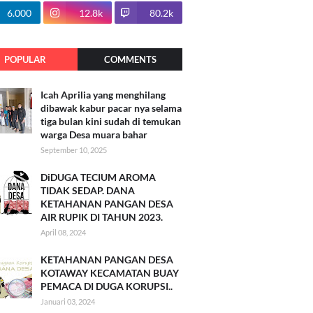
100.7k
6.000
12.8k
80.2k
POPULAR
COMMENTS
Icah Aprilia yang menghilang
dibawak kabur pacar nya selama
tiga bulan kini sudah di temukan
warga Desa muara bahar
September 10, 2025
DiDUGA TECIUM AROMA
TIDAK SEDAP. DANA
KETAHANAN PANGAN DESA
AIR RUPIK DI TAHUN 2023.
April 08, 2024
KETAHANAN PANGAN DESA
KOTAWAY KECAMATAN BUAY
PEMACA DI DUGA KORUPSI..
Januari 03, 2024