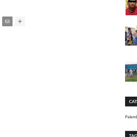
CAT
Palem
TA