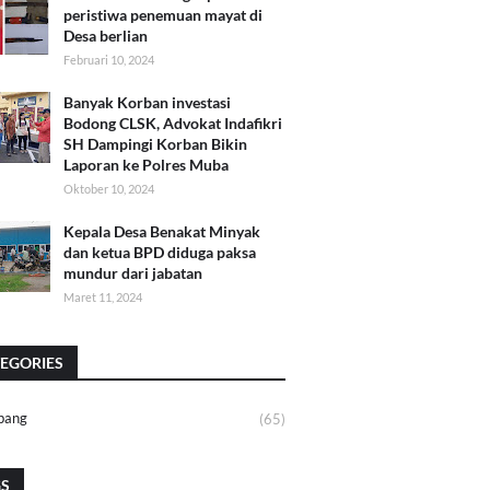
peristiwa penemuan mayat di
Desa berlian
Februari 10, 2024
Banyak Korban investasi
Bodong CLSK, Advokat Indafikri
SH Dampingi Korban Bikin
Laporan ke Polres Muba
Oktober 10, 2024
Kepala Desa Benakat Minyak
dan ketua BPD diduga paksa
mundur dari jabatan
Maret 11, 2024
EGORIES
bang
(65)
GS