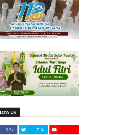
LLOW US
9.5k
7.1k