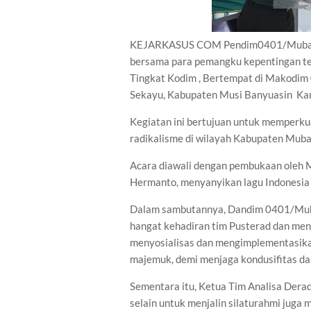
KEJARKASUS COM Pendim0401/Muba - Ti
bersama para pemangku kepentingan te
Tingkat Kodim , Bertempat di Makodim 0
Sekayu, Kabupaten Musi Banyuasin Ka
Kegiatan ini bertujuan untuk memperk
radikalisme di wilayah Kabupaten Muba
Acara diawali dengan pembukaan oleh M
Hermanto, menyanyikan lagu Indonesia
Dalam sambutannya, Dandim 0401/Muba L
hangat kehadiran tim Pusterad dan men
menyosialisas dan mengimplementasikan
majemuk, demi menjaga kondusifitas d
Sementara itu, Ketua Tim Analisa Dera
selain untuk menjalin silaturahmi jug