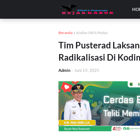
HO
Beranda
Kodim 0401/Muba
Tim Pusterad Laksan
Radikalisasi Di Kod
Admin
-
Juni 19, 2025