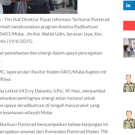
m Staf Direktur Pusat Informasi Teritorial Pusterad
rkait melaksanakan program Analisa Radikalisasi
401/Muba . Jln Kol. Wahid Udin, Serasan Jaya, Kec.
mis (19/6/2025).
uat pemahaman dan sinergi dalam upaya pencegahan
.
C, laporan dari Pasiter Kodim 0401/Muba Kapten Inf
 Raya.
etkol Inf Erry Dwianto, S.Psi., M. Han., menyambut
ekankan pentingnya sinergi antar instansi untuk
 upaya deradikalisasi di tengah masyarakat yang
an keamanan wilayah Muba.
dikalisasi Pusterad menyampaikan bahwa kunjungan ini
a merupakan amanat dari Komandan Pusterad Mabes TNI