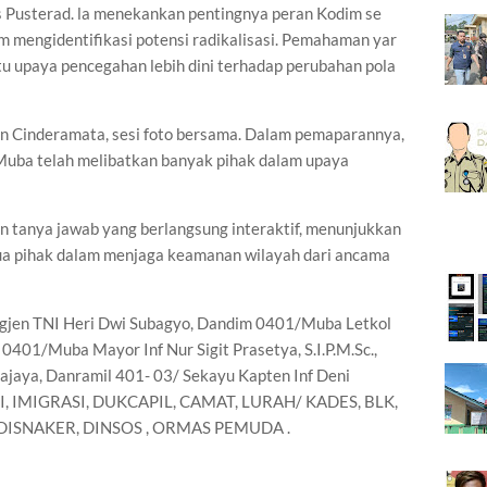
s Pusterad. la menekankan pentingnya peran Kodim se
m mengidentifikasi potensi radikalisasi. Pemahaman yar
u upaya pencegahan lebih dini terhadap perubahan pola
n Cinderamata, sesi foto bersama. Dalam pemaparannya,
/Muba telah melibatkan banyak pihak dalam upaya
dan tanya jawab yang berlangsung interaktif, menunjukkan
ua pihak dalam menjaga keamanan wilayah dari ancama
rigjen TNI Heri Dwi Subagyo, Dandim 0401/Muba Letkol
m 0401/Muba Mayor Inf Nur Sigit Prasetya, S.I.P.M.Sc.,
jaya, Danramil 401- 03/ Sekayu Kapten Inf Deni
I, IMIGRASI, DUKCAPIL, CAMAT, LURAH/ KADES, BLK,
DISNAKER, DINSOS , ORMAS PEMUDA .