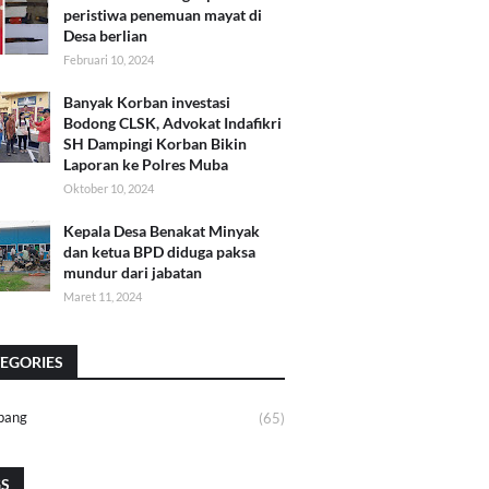
peristiwa penemuan mayat di
Desa berlian
Februari 10, 2024
Banyak Korban investasi
Bodong CLSK, Advokat Indafikri
SH Dampingi Korban Bikin
Laporan ke Polres Muba
Oktober 10, 2024
Kepala Desa Benakat Minyak
dan ketua BPD diduga paksa
mundur dari jabatan
Maret 11, 2024
EGORIES
bang
(65)
GS