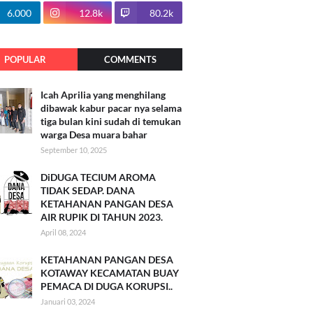
100.7k
6.000
12.8k
80.2k
POPULAR
COMMENTS
Icah Aprilia yang menghilang
dibawak kabur pacar nya selama
tiga bulan kini sudah di temukan
warga Desa muara bahar
September 10, 2025
DiDUGA TECIUM AROMA
TIDAK SEDAP. DANA
KETAHANAN PANGAN DESA
AIR RUPIK DI TAHUN 2023.
April 08, 2024
KETAHANAN PANGAN DESA
KOTAWAY KECAMATAN BUAY
PEMACA DI DUGA KORUPSI..
Januari 03, 2024