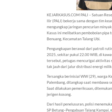
KEJARKASUS.COM PALI – Satuan Resers
Ilir (PALI) bekerja sama dengan tim ke
mengungkap jaringan pencurian minyak 
Kasus ini melibatkan pembobolan pipa t
Benuang, Kecamatan Talang Ubi.
Pengungkapan berawal dari patroli ruti
2025, sekitar pukul 22.00 WIB, di kawa
tersebut, petugas mencurigai aktivitas
tak jauh dari jalur distribusi energi mili
Tersangka berinisial WW (29), warga K
Palembang, ditangkap saat membawa sej
Saat dilakukan pemeriksaan, ditemukan
jerigen kosong.
Dari hasil penelusuran, polisi menemukan
SP Betung–Pengabuan Talang Kampai, mi