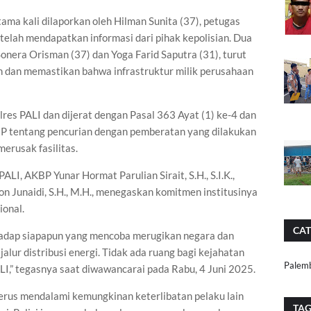
ama kali dilaporkan oleh Hilman Sunita (37), petugas
elah mendapatkan informasi dari pihak kepolisian. Dua
 Sonera Orisman (37) dan Yoga Farid Saputra (31), turut
an dan memastikan bahwa infrastruktur milik perusahaan
res PALI dan dijerat dengan Pasal 363 Ayat (1) ke-4 dan
HP tentang pencurian dengan pemberatan yang dilakukan
erusak fasilitas.
, AKBP Yunar Hormat Parulian Sirait, S.H., S.I.K.,
on Junaidi, S.H., M.H., menegaskan komitmen institusinya
ional.
CAT
hadap siapapun yang mencoba merugikan negara dan
jalur distribusi energi. Tidak ada ruang bagi kejahatan
Palem
LI,” tegasnya saat diwawancarai pada Rabu, 4 Juni 2025.
 terus mendalami kemungkinan keterlibatan pelaku lain
TA