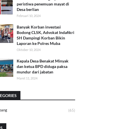
peristiwa penemuan mayat di
Desa berlian
Februari 10, 2024
Banyak Korban investasi
Bodong CLSK, Advokat Indafikri
SH Dampingi Korban Bikin
Laporan ke Polres Muba
Oktober 10, 2024
Kepala Desa Benakat Minyak
dan ketua BPD diduga paksa
mundur dari jabatan
Maret 11, 2024
EGORIES
bang
(65)
GS