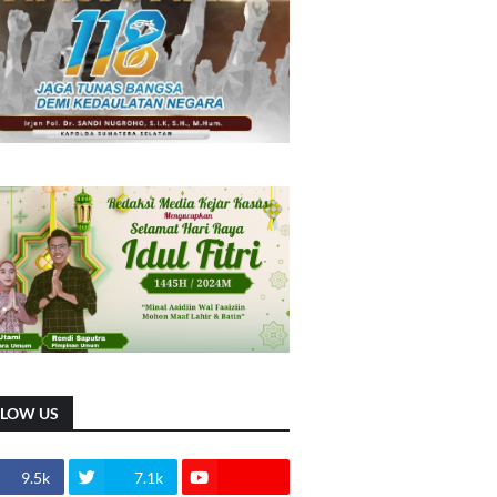
LLOW US
9.5k
7.1k