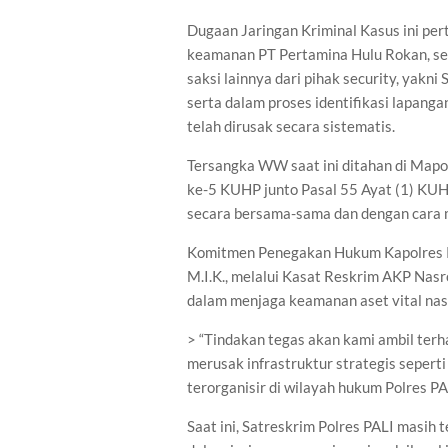
Dugaan Jaringan Kriminal Kasus ini pert
keamanan PT Pertamina Hulu Rokan, set
saksi lainnya dari pihak security, yakni
serta dalam proses identifikasi lapang
telah dirusak secara sistematis.
Tersangka WW saat ini ditahan di Mapol
ke-5 KUHP junto Pasal 55 Ayat (1) KU
secara bersama-sama dan dengan cara m
Komitmen Penegakan Hukum Kapolres PALI
M.I.K., melalui Kasat Reskrim AKP Nasr
dalam menjaga keamanan aset vital nas
> “Tindakan tegas akan kami ambil ter
merusak infrastruktur strategis seperti 
terorganisir di wilayah hukum Polres PA
Saat ini, Satreskrim Polres PALI masih