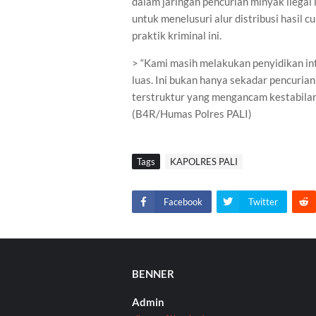
dalam jaringan pencurian minyak ilegal
untuk menelusuri alur distribusi hasil c
praktik kriminal ini.
> “Kami masih melakukan penyidikan in
luas. Ini bukan hanya sekadar pencurian
terstruktur yang mengancam kestabilan 
(B4R/Humas Polres PALI)
Tags
KAPOLRES PALI
Facebook
Twitter
BENNER
Admin