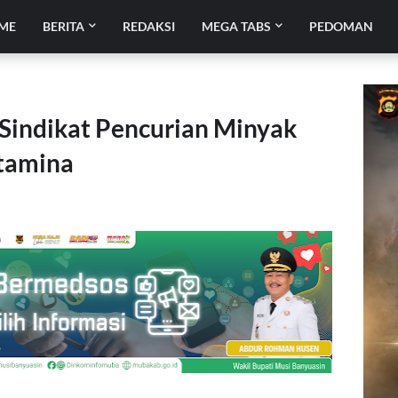
ME
BERITA
REDAKSI
MEGA TABS
PEDOMAN
 Sindikat Pencurian Minyak
rtamina