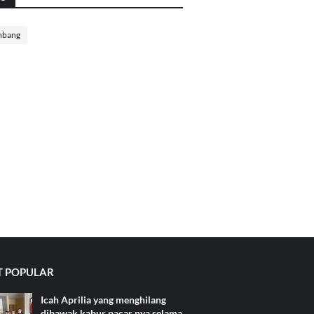
mbang
 POPULAR
Icah Aprilia yang menghilang
dibawak kabur pacar nya selama