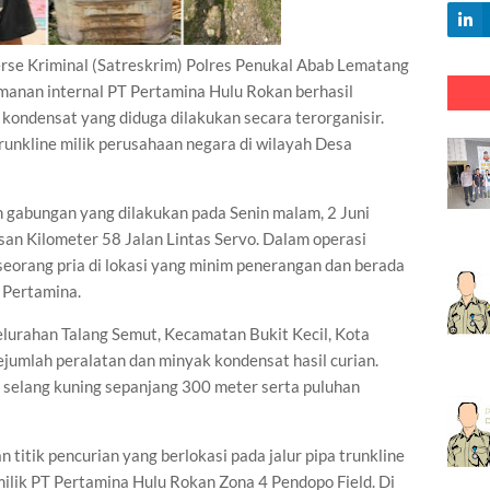
e Kriminal (Satreskrim) Polres Penukal Abab Lematang
amanan internal PT Pertamina Hulu Rokan berhasil
kondensat yang diduga dilakukan secara terorganisir.
runkline milik perusahaan negara di wilayah Desa
n gabungan yang dilakukan pada Senin malam, 2 Juni
san Kilometer 58 Jalan Lintas Servo. Dalam operasi
 seorang pria di lokasi yang minim penerangan dan berada
k Pertamina.
elurahan Talang Semut, Kecamatan Bukit Kecil, Kota
umlah peralatan dan minyak kondensat hasil curian.
 selang kuning sepanjang 300 meter serta puluhan
 titik pencurian yang berlokasi pada jalur pipa trunkline
lik PT Pertamina Hulu Rokan Zona 4 Pendopo Field. Di