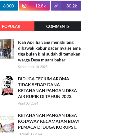
100.7k
6.000
12.8k
80.2k
POPULAR
COMMENTS
Icah Aprilia yang menghilang
dibawak kabur pacar nya selama
tiga bulan kini sudah di temukan
warga Desa muara bahar
September 10, 2025
DiDUGA TECIUM AROMA
TIDAK SEDAP. DANA
KETAHANAN PANGAN DESA
AIR RUPIK DI TAHUN 2023.
April 08, 2024
KETAHANAN PANGAN DESA
KOTAWAY KECAMATAN BUAY
PEMACA DI DUGA KORUPSI..
Januari 03, 2024