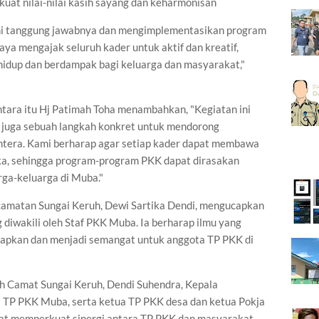
uat nilai-nilai kasih sayang dan keharmonisan
mi tanggung jawabnya dan mengimplementasikan program
ya mengajak seluruh kader untuk aktif dan kreatif,
idup dan berdampak bagi keluarga dan masyarakat,"
ra itu Hj Patimah Toha menambahkan, "Kegiatan ini
 juga sebuah langkah konkret untuk mendorong
ahtera. Kami berharap agar setiap kader dapat membawa
ka, sehingga program-program PKK dapat dirasakan
rga-keluarga di Muba."
amatan Sungai Keruh, Dewi Sartika Dendi, mengucapkan
diwakili oleh Staf PKK Muba. Ia berharap ilmu yang
erapkan dan menjadi semangat untuk anggota TP PKK di
eh Camat Sungai Keruh, Dendi Suhendra, Kepala
 TP PKK Muba, serta ketua TP PKK desa dan ketua Pokja
pat memperkuat sinergi antara TP PKK dan masyarakat