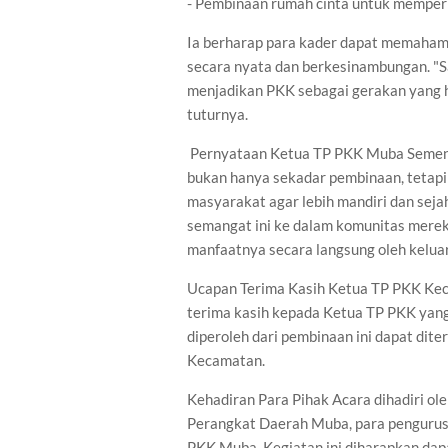
- Pembinaan rumah cinta untuk memperk
Ia berharap para kader dapat memaha
secara nyata dan berkesinambungan. "Sa
menjadikan PKK sebagai gerakan yang h
tuturnya.
Pernyataan Ketua TP PKK Muba Sementa
bukan hanya sekadar pembinaan, tetapi
masyarakat agar lebih mandiri dan sej
semangat ini ke dalam komunitas mere
manfaatnya secara langsung oleh kelua
Ucapan Terima Kasih Ketua TP PKK Kec
terima kasih kepada Ketua TP PKK yang 
diperoleh dari pembinaan ini dapat dit
Kecamatan.
Kehadiran Para Pihak Acara dihadiri ol
Perangkat Daerah Muba, para pengurus
PKK Muba. Kegiatan ini diharapkan da