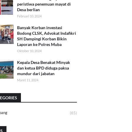
peristiwa penemuan mayat di
Desa berlian
Februari 10, 2024
Banyak Korban investasi
Bodong CLSK, Advokat Indafikri
SH Dampingi Korban Bikin
Laporan ke Polres Muba
Oktober 10, 2024
Kepala Desa Benakat Minyak
dan ketua BPD diduga paksa
mundur dari jabatan
Maret 11, 2024
EGORIES
bang
(65)
GS