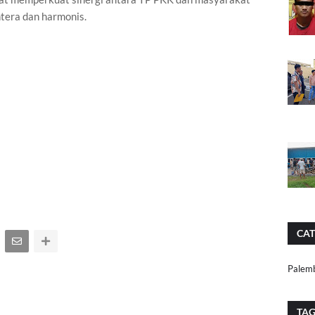
tera dan harmonis.
CAT
Palem
TA