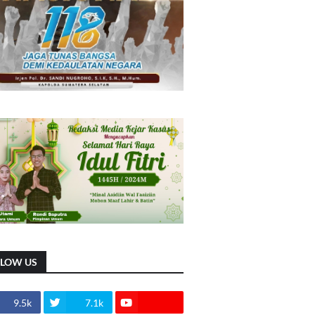
LLOW US
9.5k
7.1k