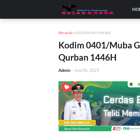
HO
Beranda
KODIM 0401 MUBA
Kodim 0401/Muba G
Qurban 1446H
Admin
-
Juni 06, 2025