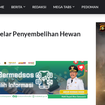
ME
BERITA
REDAKSI
MEGA TABS
PEDOMAN
elar Penyembelihan Hewan