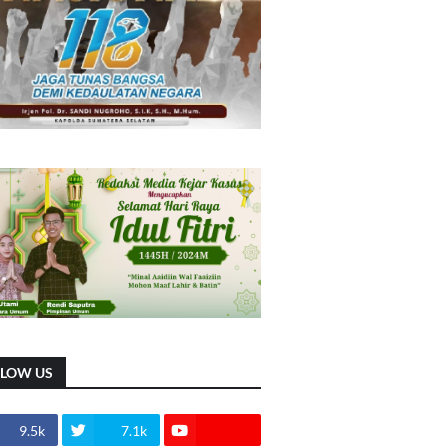
LLOW US
9.5k
7.1k