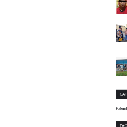
CAT
Palem
TA