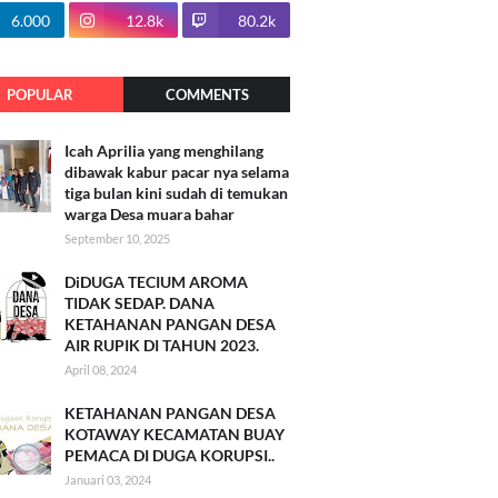
100.7k
6.000
12.8k
80.2k
POPULAR
COMMENTS
Icah Aprilia yang menghilang
dibawak kabur pacar nya selama
tiga bulan kini sudah di temukan
warga Desa muara bahar
September 10, 2025
DiDUGA TECIUM AROMA
TIDAK SEDAP. DANA
KETAHANAN PANGAN DESA
AIR RUPIK DI TAHUN 2023.
April 08, 2024
KETAHANAN PANGAN DESA
KOTAWAY KECAMATAN BUAY
PEMACA DI DUGA KORUPSI..
Januari 03, 2024