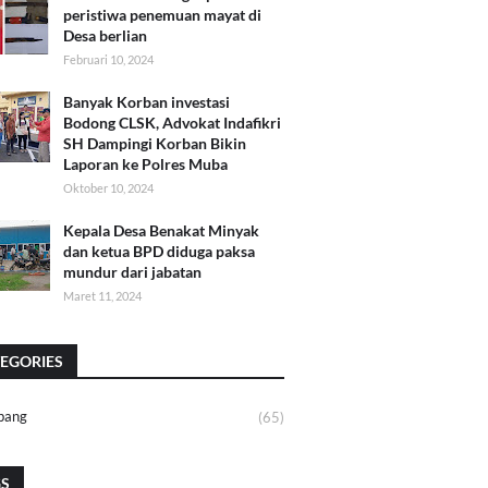
peristiwa penemuan mayat di
Desa berlian
Februari 10, 2024
Banyak Korban investasi
Bodong CLSK, Advokat Indafikri
SH Dampingi Korban Bikin
Laporan ke Polres Muba
Oktober 10, 2024
Kepala Desa Benakat Minyak
dan ketua BPD diduga paksa
mundur dari jabatan
Maret 11, 2024
EGORIES
bang
(65)
GS