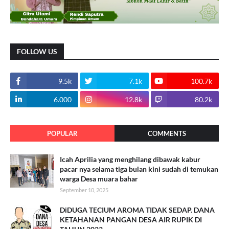
FOLLOW US
9.5k
7.1k
100.7k
6.000
12.8k
80.2k
POPULAR
COMMENTS
Icah Aprilia yang menghilang dibawak kabur
pacar nya selama tiga bulan kini sudah di temukan
warga Desa muara bahar
September 10, 2025
DiDUGA TECIUM AROMA TIDAK SEDAP. DANA
KETAHANAN PANGAN DESA AIR RUPIK DI