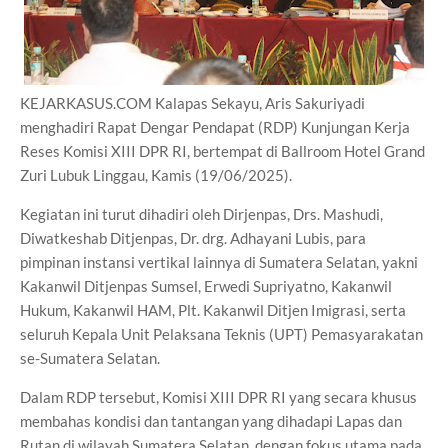
KEJARKASUS.COM Kalapas Sekayu, Aris Sakuriyadi
menghadiri Rapat Dengar Pendapat (RDP) Kunjungan Kerja
Reses Komisi XIII DPR RI, bertempat di Ballroom Hotel Grand
Zuri Lubuk Linggau, Kamis (19/06/2025).
Kegiatan ini turut dihadiri oleh Dirjenpas, Drs. Mashudi,
Diwatkeshab Ditjenpas, Dr. drg. Adhayani Lubis, para
pimpinan instansi vertikal lainnya di Sumatera Selatan, yakni
Kakanwil Ditjenpas Sumsel, Erwedi Supriyatno, Kakanwil
Hukum, Kakanwil HAM, Plt. Kakanwil Ditjen Imigrasi, serta
seluruh Kepala Unit Pelaksana Teknis (UPT) Pemasyarakatan
se-Sumatera Selatan.
Dalam RDP tersebut, Komisi XIII DPR RI yang secara khusus
membahas kondisi dan tantangan yang dihadapi Lapas dan
Rutan di wilayah Sumatera Selatan, dengan fokus utama pada