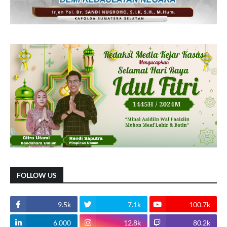
FOLLOW US
9.5k
7.1k
100.7k
6.000
12.8k
80.2k