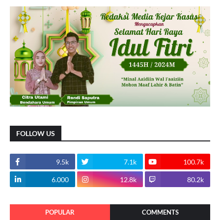
FOLLOW US
9.5k
7.1k
100.7k
6.000
12.8k
80.2k
POPULAR
COMMENTS