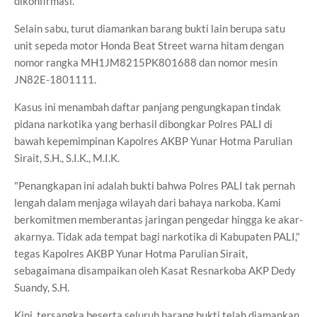
dikonfirmasi.
Selain sabu, turut diamankan barang bukti lain berupa satu
unit sepeda motor Honda Beat Street warna hitam dengan
nomor rangka MH1JM8215PK801688 dan nomor mesin
JN82E-1801111.
Kasus ini menambah daftar panjang pengungkapan tindak
pidana narkotika yang berhasil dibongkar Polres PALI di
bawah kepemimpinan Kapolres AKBP Yunar Hotma Parulian
Sirait, S.H., S.I.K., M.I.K.
"Penangkapan ini adalah bukti bahwa Polres PALI tak pernah
lengah dalam menjaga wilayah dari bahaya narkoba. Kami
berkomitmen memberantas jaringan pengedar hingga ke akar-
akarnya. Tidak ada tempat bagi narkotika di Kabupaten PALI,"
tegas Kapolres AKBP Yunar Hotma Parulian Sirait,
sebagaimana disampaikan oleh Kasat Resnarkoba AKP Dedy
Suandy, S.H.
Kini, tersangka beserta seluruh barang bukti telah diamankan