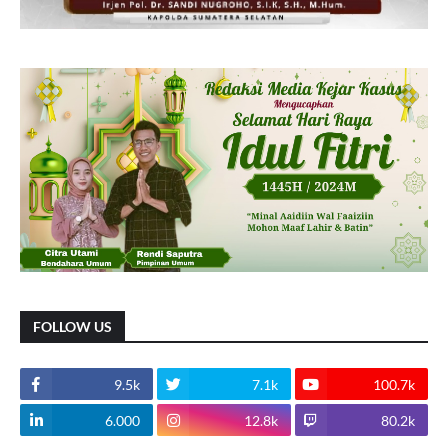
FOLLOW US
9.5k
7.1k
100.7k
6.000
12.8k
80.2k