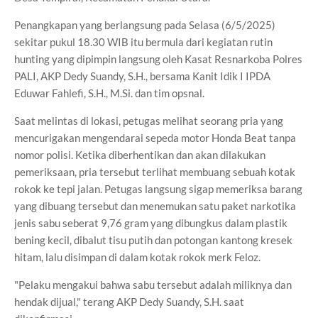
Penangkapan yang berlangsung pada Selasa (6/5/2025)
sekitar pukul 18.30 WIB itu bermula dari kegiatan rutin
hunting yang dipimpin langsung oleh Kasat Resnarkoba Polres
PALI, AKP Dedy Suandy, S.H., bersama Kanit Idik I IPDA
Eduwar Fahlefi, S.H., M.Si. dan tim opsnal.
Saat melintas di lokasi, petugas melihat seorang pria yang
mencurigakan mengendarai sepeda motor Honda Beat tanpa
nomor polisi. Ketika diberhentikan dan akan dilakukan
pemeriksaan, pria tersebut terlihat membuang sebuah kotak
rokok ke tepi jalan. Petugas langsung sigap memeriksa barang
yang dibuang tersebut dan menemukan satu paket narkotika
jenis sabu seberat 9,76 gram yang dibungkus dalam plastik
bening kecil, dibalut tisu putih dan potongan kantong kresek
hitam, lalu disimpan di dalam kotak rokok merk Feloz.
"Pelaku mengakui bahwa sabu tersebut adalah miliknya dan
hendak dijual," terang AKP Dedy Suandy, S.H. saat