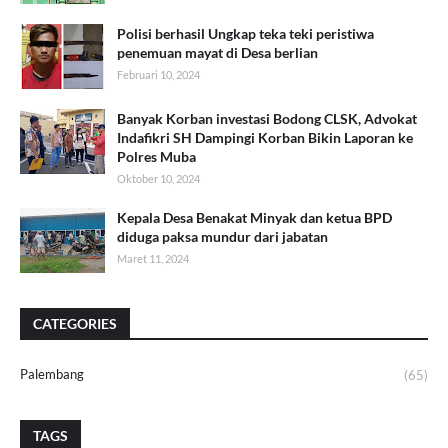
Polisi berhasil Ungkap teka teki peristiwa
penemuan mayat di Desa berlian
Februari 10, 2024
Banyak Korban investasi Bodong CLSK, Advokat
Indafikri SH Dampingi Korban Bikin Laporan ke
Polres Muba
Oktober 10, 2024
Kepala Desa Benakat Minyak dan ketua BPD
diduga paksa mundur dari jabatan
Maret 11, 2024
CATEGORIES
Palembang
(65)
TAGS