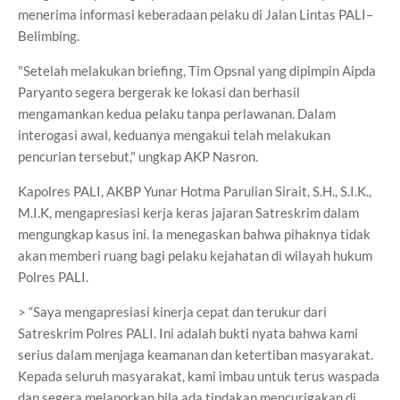
menerima informasi keberadaan pelaku di Jalan Lintas PALI–
Belimbing.
"Setelah melakukan briefing, Tim Opsnal yang dipimpin Aipda
Paryanto segera bergerak ke lokasi dan berhasil
mengamankan kedua pelaku tanpa perlawanan. Dalam
interogasi awal, keduanya mengakui telah melakukan
pencurian tersebut," ungkap AKP Nasron.
Kapolres PALI, AKBP Yunar Hotma Parulian Sirait, S.H., S.I.K.,
M.I.K, mengapresiasi kerja keras jajaran Satreskrim dalam
mengungkap kasus ini. Ia menegaskan bahwa pihaknya tidak
akan memberi ruang bagi pelaku kejahatan di wilayah hukum
Polres PALI.
> “Saya mengapresiasi kinerja cepat dan terukur dari
Satreskrim Polres PALI. Ini adalah bukti nyata bahwa kami
serius dalam menjaga keamanan dan ketertiban masyarakat.
Kepada seluruh masyarakat, kami imbau untuk terus waspada
dan segera melaporkan bila ada tindakan mencurigakan di