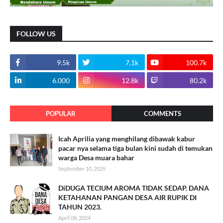
FOLLOW US
9.5k
7.1k
100.7k
6.000
12.8k
80.2k
POPULAR
COMMENTS
Icah Aprilia yang menghilang dibawak kabur
pacar nya selama tiga bulan kini sudah di temukan
warga Desa muara bahar
September 10, 2025
DiDUGA TECIUM AROMA TIDAK SEDAP. DANA
KETAHANAN PANGAN DESA AIR RUPIK DI
TAHUN 2023.
April 08, 2024