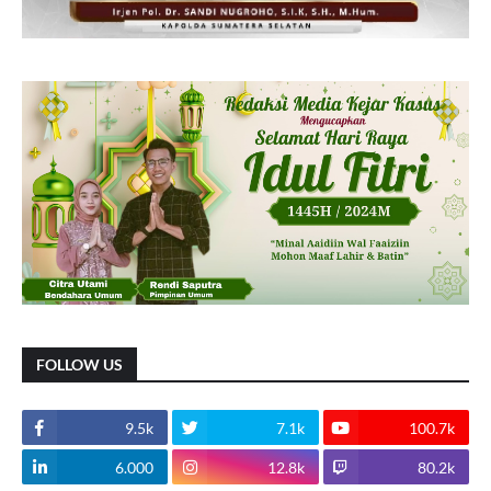
FOLLOW US
9.5k
7.1k
100.7k
6.000
12.8k
80.2k