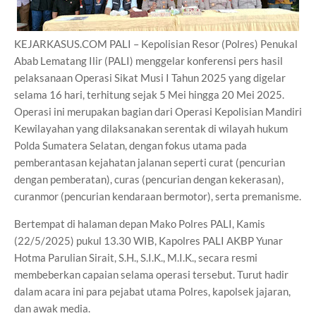
KEJARKASUS.COM PALI – Kepolisian Resor (Polres) Penukal
Abab Lematang Ilir (PALI) menggelar konferensi pers hasil
pelaksanaan Operasi Sikat Musi I Tahun 2025 yang digelar
selama 16 hari, terhitung sejak 5 Mei hingga 20 Mei 2025.
Operasi ini merupakan bagian dari Operasi Kepolisian Mandiri
Kewilayahan yang dilaksanakan serentak di wilayah hukum
Polda Sumatera Selatan, dengan fokus utama pada
pemberantasan kejahatan jalanan seperti curat (pencurian
dengan pemberatan), curas (pencurian dengan kekerasan),
curanmor (pencurian kendaraan bermotor), serta premanisme.
Bertempat di halaman depan Mako Polres PALI, Kamis
(22/5/2025) pukul 13.30 WIB, Kapolres PALI AKBP Yunar
Hotma Parulian Sirait, S.H., S.I.K., M.I.K., secara resmi
membeberkan capaian selama operasi tersebut. Turut hadir
dalam acara ini para pejabat utama Polres, kapolsek jajaran,
dan awak media.