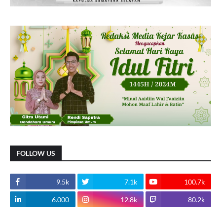
FOLLOW US
9.5k
7.1k
100.7k
6.000
12.8k
80.2k