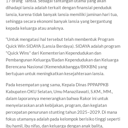
17 orang lansia. Sebagai tantangan utama yang akan
dihadapi lansia adalah terkait dengan finansial penduduk
lansia, karena tidak banyak lansia memiliki jaminan hari tua,
sehingga secara ekonomi banyak lansia yang bergantung
kepada keluarga atau anaknya.
“Untuk mengatasi hal tersebut telah membentuk Program
Quick Win SIDAYA (Lansia Berdaya). SIDAYA adalah program
"Quick Wins" dari Kementerian Kependudukan dan
Pembangunan Keluarga/Badan Kependudukan dan Keluarga
Berencana Nasional (Kemendukbangga/BKKBN) yang
bertujuan untuk meningkatkan kesejahteraan lansia.
Pada kesempatan yang sama, Kepala Dinas PPPAPPKB
Kabupaten OKU Selatan, Umu Manazilawati, S.KM., MM.,
dalam laporannya menerangkan bahwa Rakor ini untuk
menyelaraskan arah kebijakan, program, dan kegiatan
percepatan penurunan stunting tahun 2025–2029. Di mana
fokus utamanya adalah pada kelompok berisiko tinggi seperti
ibu hamil, ibu nifas, dan keluarga dengan anak balita,