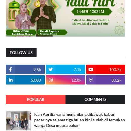
FOLLOW US
9.5k
7.1k
100.7k
6.000
12.8k
80.2k
POPULAR
COMMENTS
Icah Aprilia yang menghilang dibawak kabur
pacar nya selama tiga bulan kini sudah di temukan
warga Desa muara bahar