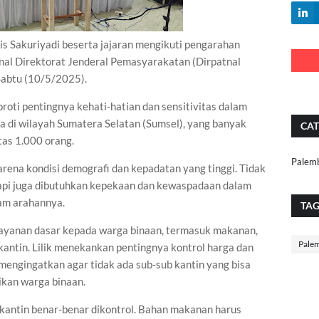
Sakuriyadi beserta jajaran mengikuti pengarahan
rnal Direktorat Jenderal Pemasyarakatan (Dirpatnal
, Sabtu (10/5/2025).
roti pentingnya kehati-hatian dan sensitivitas dalam
 di wilayah Sumatera Selatan (Sumsel), yang banyak
CAT
tas 1.000 orang.
Palem
arena kondisi demografi dan kepadatan yang tinggi. Tidak
api juga dibutuhkan kepekaan dan kewaspadaan dalam
lam arahannya.
TA
 layanan dasar kepada warga binaan, termasuk makanan,
Pale
antin. Lilik menekankan pentingnya kontrol harga dan
a mengingatkan agar tidak ada sub-sub kantin yang bisa
kan warga binaan.
s kantin benar-benar dikontrol. Bahan makanan harus