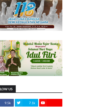
LLOW US
9.5k
7.1k