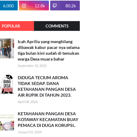
100.7k
6.000
12.8k
80.2k
POPULAR
COMMENTS
Icah Aprilia yang menghilang
dibawak kabur pacar nya selama
tiga bulan kini sudah di temukan
warga Desa muara bahar
September 10, 2025
DiDUGA TECIUM AROMA
TIDAK SEDAP. DANA
KETAHANAN PANGAN DESA
AIR RUPIK DI TAHUN 2023.
April 08, 2024
KETAHANAN PANGAN DESA
KOTAWAY KECAMATAN BUAY
PEMACA DI DUGA KORUPSI..
Januari 03, 2024