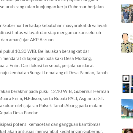
eluruh rangkaian kunjungan kerja Gubernur berjalan
ian Gubernur terhadap kebutuhan masyarakat di wilayah
dinasi lintas wilayah dan siap mengamankan seluruh
r dan aman,”ujar AKP Arzuan.
i pukul 10.30 WIB. Beliau akan berangkat dari
 mendarat di lapangan bola kaki Desa Modong,
ra Enim. Dari lokasi tersebut, perjalanan darat
menuju Jembatan Sungai Lematang di Desa Pandan, Tanah
irakan berakhir pada pukul 12.10 WIB, Gubernur Herman
uara Enim, H.Edison, serta Bupati PALI, Asgianto, ST.
lakukan oleh jajaran Polsek Tanah Abang pada malam
 Kepala Desa Pandan.
tisipasi potensi kemacetan dan gangguan kamtibmas
kat akan antusias menyambut kedatangan Gubernur.