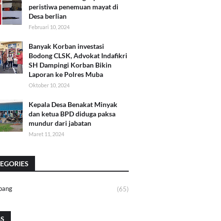
peristiwa penemuan mayat di
Desa berlian
Februari 10, 2024
Banyak Korban investasi
Bodong CLSK, Advokat Indafikri
SH Dampingi Korban Bikin
Laporan ke Polres Muba
Oktober 10, 2024
Kepala Desa Benakat Minyak
dan ketua BPD diduga paksa
mundur dari jabatan
Maret 11, 2024
EGORIES
bang
(65)
GS