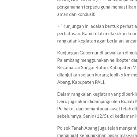
pengamanan terpadu guna memastikan s
aman dan kondusif.
> “Kunjungan ini adalah bentuk perhat
perbatasan. Kami telah melakukan koor
rangkaian kegiatan agar berjalan lanca
Kunjungan Gubernur dijadwalkan dimula
Palembang menggunakan helikopter dan
Kecamatan Sungai Rotan, Kabupaten Mua
dilanjutkan sejauh kurang lebih 6 km 
Abang, Kabupaten PALI.
Dalam rangkaian kegiatan yang diperk
Deru juga akan didampingi oleh Bupati M
Pulbaket dan pemantauan awal telah di
sebelumnya, Senin (12/5), di kediaman
Polsek Tanah Abang juga telah mengan
mengingat kemungkinan besar masyara