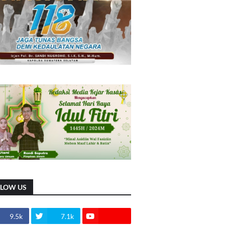
LLOW US
9.5k
7.1k