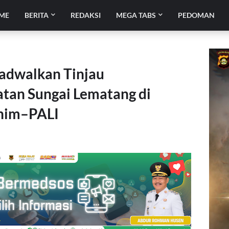
ME
BERITA
REDAKSI
MEGA TABS
PEDOMAN
adwalkan Tinjau
an Sungai Lematang di
nim–PALI