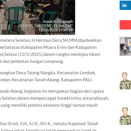
atera Selatan, H.Herman Deru,SH,MM,dijadwalkan
 perbatasan Kabupaten Muara Enim dan Kabupaten
 ini,Selasa (13/5/2025),dalam rangka meninjau lokasi
n dan jembatan Sungai Lematang.
hubungkan Desa Talang Nangka, Kecamatan Lembak,
ndan, Kecamatan Tanah Abang, Kabupaten PALI.
 Tanah Abang, kegiatan ini merupakan bagian dari upaya
a Selatan dalam mempercepat konektivitas antarwilayah,
yang memiliki potensi ekonomi tinggi namun masih
 Sirait, S.H., S.I.K., M.I.K., melalui Kapolsek Tanah
bahwa pihak kepolisian telah menyiapkan langkah