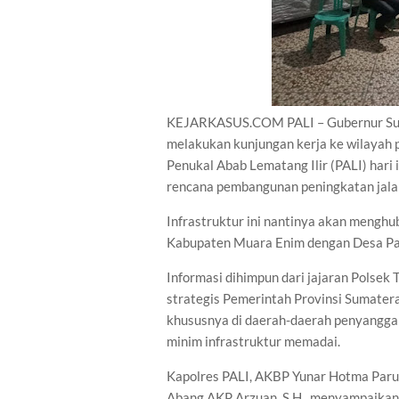
KEJARKASUS.COM PALI – Gubernur Sum
melakukan kunjungan kerja ke wilayah
Penukal Abab Lematang Ilir (PALI) hari
rencana pembangunan peningkatan jala
Infrastruktur ini nantinya akan meng
Kabupaten Muara Enim dengan Desa Pa
Informasi dihimpun dari jajaran Polsek
strategis Pemerintah Provinsi Sumater
khususnya di daerah-daerah penyangga 
minim infrastruktur memadai.
Kapolres PALI, AKBP Yunar Hotma Parulian
Abang AKP Arzuan ,S.H., menyampaikan 