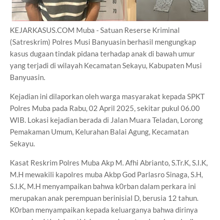
KEJARKASUS.COM Muba - Satuan Reserse Kriminal
(Satreskrim) Polres Musi Banyuasin berhasil mengungkap
kasus dugaan tindak pidana terhadap anak di bawah umur
yang terjadi di wilayah Kecamatan Sekayu, Kabupaten Musi
Banyuasin.
Kejadian ini dilaporkan oleh warga masyarakat kepada SPKT
Polres Muba pada Rabu, 02 April 2025, sekitar pukul 06.00
WIB. Lokasi kejadian berada di Jalan Muara Teladan, Lorong
Pemakaman Umum, Kelurahan Balai Agung, Kecamatan
Sekayu.
Kasat Reskrim Polres Muba Akp M. Afhi Abrianto, S.Tr.K, S.I.K,
M.H mewakili kapolres muba Akbp God Parlasro Sinaga, S.H,
S.I.K, M.H menyampaikan bahwa k0rban dalam perkara ini
merupakan anak perempuan berinisial D, berusia 12 tahun.
K0rban menyampaikan kepada keluarganya bahwa dirinya