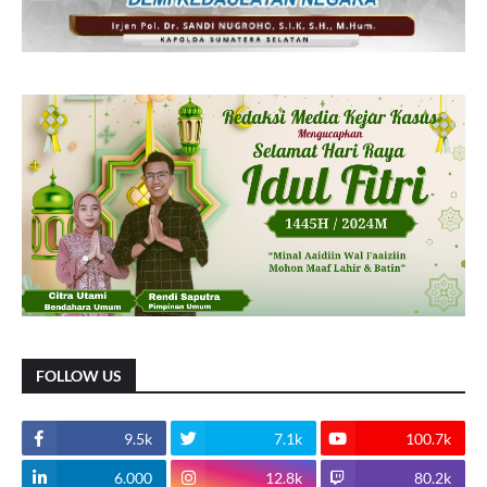
FOLLOW US
9.5k
7.1k
100.7k
6.000
12.8k
80.2k