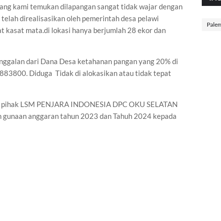
yang kami temukan dilapangan sangat tidak wajar dengan
elah direalisasikan oleh pemerintah desa pelawi
Pale
t kasat mata.di lokasi hanya berjumlah 28 ekor dan
nggalan dari Dana Desa ketahanan pangan yang 20% di
883800. Diduga Tidak di alokasikan atau tidak tepat
gan pihak LSM PENJARA INDONESIA DPC OKU SELATAN
h gunaan anggaran tahun 2023 dan Tahuh 2024 kepada