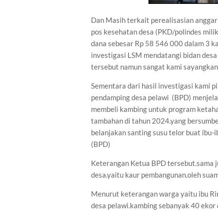
Dan Masih terkait perealisasian angga
pos kesehatan desa (PKD/polindes milik
dana sebesar Rp 58 546 000 dalam 3 kal
investigasi LSM mendatangi bidan desa
tersebut namun sangat kami sayangkan 
Sementara dari hasil investigasi kami
pendamping desa pelawi (BPD) menjela
membeli kambing untuk program ketah
tambahan di tahun 2024.yang bersumber
belanjakan santing susu telor buat ibu-
(BPD)
Keterangan Ketua BPD tersebut.sama jug
desa.yaitu kaur pembangunan.oleh suam
Menurut keterangan warga yaitu ibu Rin
desa pelawi.kambing sebanyak 40 ekor 