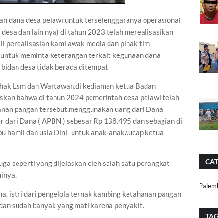
ran dana desa pelawi untuk terselenggaranya operasional
 desa dan lain nya) di tahun 2023 telah merealisasikan
i perealisasian kami awak media dan pihak tim
 untuk meminta keterangan terkait kegunaan dana
bidan desa tidak berada ditempat
 pihak Lsm dan Wartawan.di kediaman ketua Badan
skan bahwa di tahun 2024 pemerintah desa pelawi telah
anan pangan tersebut.menggunakan uang dari Dana
 dari Dana ( APBN ) sebesar Rp 138.495 dan sebagian di
ibu hamil dan usia Dini- untuk anak-anak/.ucap ketua
CAT
a seperti yang dijelaskan oleh salah satu perangkat
inya.
Palem
a. istri dari pengelola ternak kambing ketahanan pangan
dan sudah banyak yang mati karena penyakit.
TA