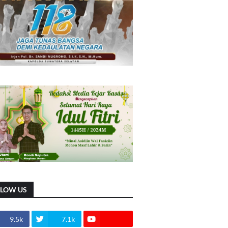
LLOW US
9.5k
7.1k