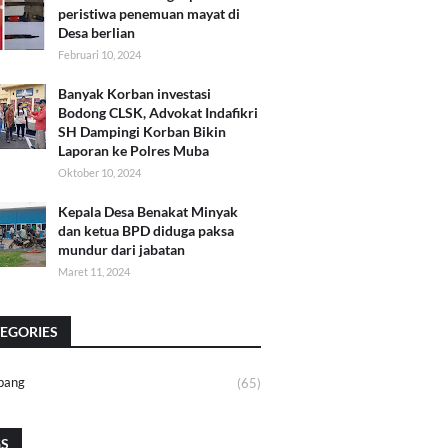
peristiwa penemuan mayat di
Desa berlian
Februari 10, 2024
Banyak Korban investasi
Bodong CLSK, Advokat Indafikri
SH Dampingi Korban Bikin
Laporan ke Polres Muba
Oktober 10, 2024
Kepala Desa Benakat Minyak
dan ketua BPD diduga paksa
mundur dari jabatan
Maret 11, 2024
EGORIES
bang
(65)
GS