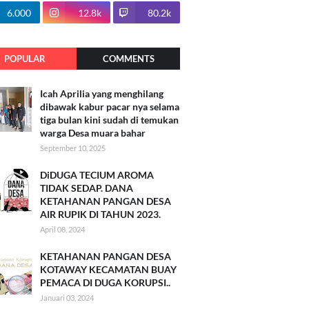
100.7k
6.000
12.8k
80.2k
POPULAR
COMMENTS
Icah Aprilia yang menghilang
dibawak kabur pacar nya selama
tiga bulan kini sudah di temukan
warga Desa muara bahar
September 10, 2025
DiDUGA TECIUM AROMA
TIDAK SEDAP. DANA
KETAHANAN PANGAN DESA
AIR RUPIK DI TAHUN 2023.
April 08, 2024
KETAHANAN PANGAN DESA
KOTAWAY KECAMATAN BUAY
PEMACA DI DUGA KORUPSI..
Januari 03, 2024