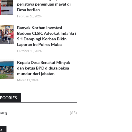
peristiwa penemuan mayat di
Desa berlian
Februari 10, 2024
Banyak Korban investasi
Bodong CLSK, Advokat Indafikri
SH Dampingi Korban Bikin
Laporan ke Polres Muba
Oktober 10, 2024
Kepala Desa Benakat Minyak
dan ketua BPD diduga paksa
mundur dari jabatan
Maret 11, 2024
EGORIES
bang
(65)
GS