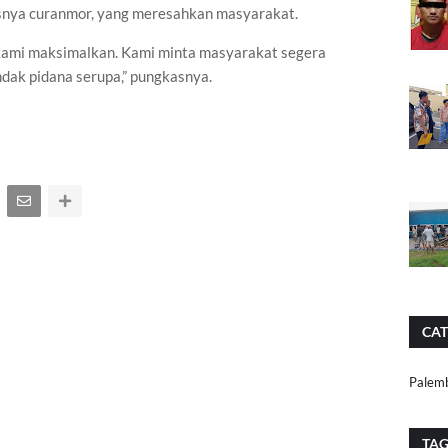
snya curanmor, yang meresahkan masyarakat.
 kami maksimalkan. Kami minta masyarakat segera
ndak pidana serupa,” pungkasnya.
CAT
Palem
TA