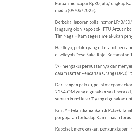
korban mencapai Rp30 juta," ungkap Ka
media (09/05/2025).
Berbekal laporan polisi nomor LP/B/30
langsung oleh Kapolsek IPTU Arzuan ber
Tim Naga Hitam segera melakukan peny
Hasilnya, pelaku yang diketahui bernam
di wilayah Desa Suka Raja, Kecamatan 
“AF mengakui perbuatannya dan menyebu
dalam Daftar Pencarian Orang (DPO),” 
Dari tangan pelaku, polisi mengamanka
2254-OM yang digunakan saat beraksi, 
sebuah kunci leter T yang digunakan u
Kini, AF telah diamankan di Polsek Tan
pengejaran terhadap Kamil masih terus
Kapolsek menegaskan, pengungkapan ini