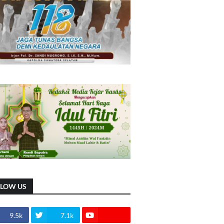
LLOW US
9.5k
7.1k