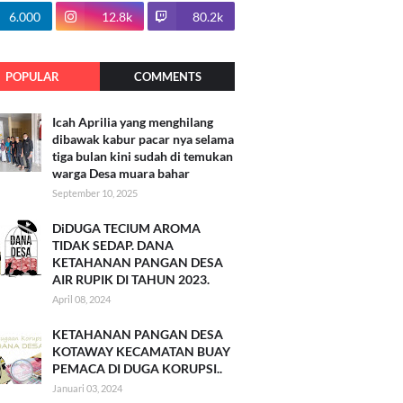
100.7k
6.000
12.8k
80.2k
POPULAR
COMMENTS
Icah Aprilia yang menghilang
dibawak kabur pacar nya selama
tiga bulan kini sudah di temukan
warga Desa muara bahar
September 10, 2025
DiDUGA TECIUM AROMA
TIDAK SEDAP. DANA
KETAHANAN PANGAN DESA
AIR RUPIK DI TAHUN 2023.
April 08, 2024
KETAHANAN PANGAN DESA
KOTAWAY KECAMATAN BUAY
PEMACA DI DUGA KORUPSI..
Januari 03, 2024