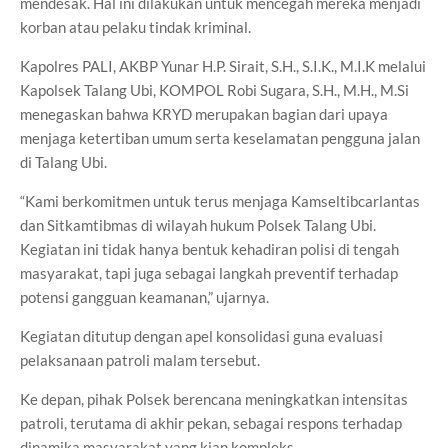
mendesak. Hal ini dilakukan untuk mencegah mereka menjadi
korban atau pelaku tindak kriminal.
Kapolres PALI, AKBP Yunar H.P. Sirait, S.H., S.I.K., M.I.K melalui
Kapolsek Talang Ubi, KOMPOL Robi Sugara, S.H., M.H., M.Si
menegaskan bahwa KRYD merupakan bagian dari upaya
menjaga ketertiban umum serta keselamatan pengguna jalan
di Talang Ubi.
“Kami berkomitmen untuk terus menjaga Kamseltibcarlantas
dan Sitkamtibmas di wilayah hukum Polsek Talang Ubi.
Kegiatan ini tidak hanya bentuk kehadiran polisi di tengah
masyarakat, tapi juga sebagai langkah preventif terhadap
potensi gangguan keamanan,” ujarnya.
Kegiatan ditutup dengan apel konsolidasi guna evaluasi
pelaksanaan patroli malam tersebut.
Ke depan, pihak Polsek berencana meningkatkan intensitas
patroli, terutama di akhir pekan, sebagai respons terhadap
dinamika masyarakat yang kian kompleks.