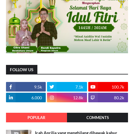
FOLLOW US
9.5k
7.1k
100.7k
6.000
12.8k
80.2k
POPULAR
COMMENTS
Icah Aprilia yang menghilang dibawak kabur