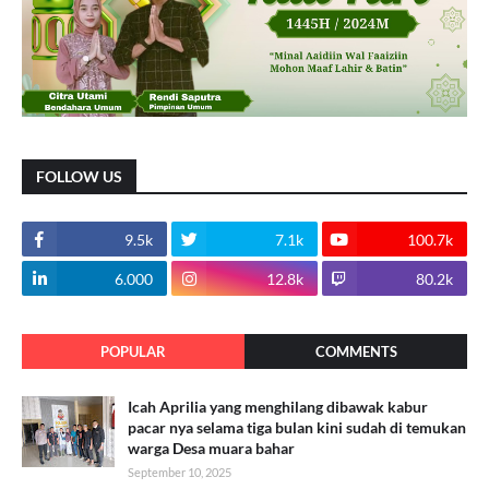
FOLLOW US
9.5k
7.1k
100.7k
6.000
12.8k
80.2k
POPULAR
COMMENTS
Icah Aprilia yang menghilang dibawak kabur
pacar nya selama tiga bulan kini sudah di temukan
warga Desa muara bahar
September 10, 2025