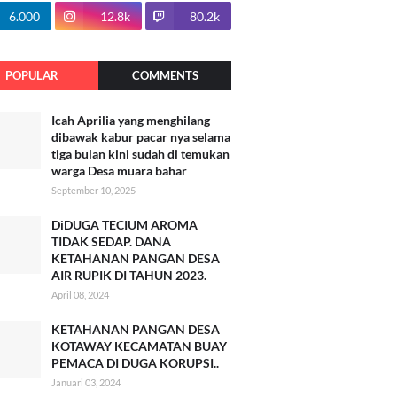
100.7k
6.000
12.8k
80.2k
POPULAR
COMMENTS
Icah Aprilia yang menghilang
dibawak kabur pacar nya selama
tiga bulan kini sudah di temukan
warga Desa muara bahar
September 10, 2025
DiDUGA TECIUM AROMA
TIDAK SEDAP. DANA
KETAHANAN PANGAN DESA
AIR RUPIK DI TAHUN 2023.
April 08, 2024
KETAHANAN PANGAN DESA
KOTAWAY KECAMATAN BUAY
PEMACA DI DUGA KORUPSI..
Januari 03, 2024