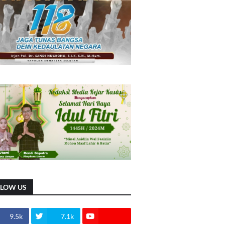
LLOW US
9.5k
7.1k