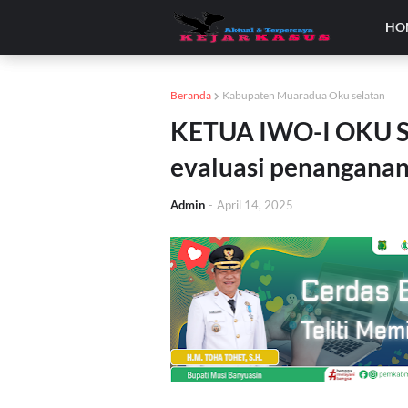
HO
Beranda
Kabupaten Muaradua Oku selatan
KETUA IWO-I OKU S
evaluasi penangana
Admin
-
April 14, 2025