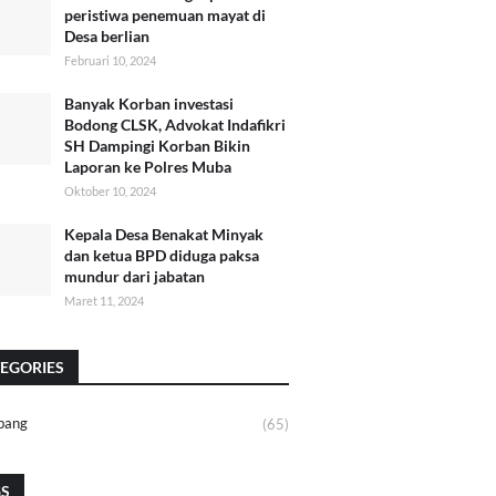
peristiwa penemuan mayat di
Desa berlian
Februari 10, 2024
Banyak Korban investasi
Bodong CLSK, Advokat Indafikri
SH Dampingi Korban Bikin
Laporan ke Polres Muba
Oktober 10, 2024
Kepala Desa Benakat Minyak
dan ketua BPD diduga paksa
mundur dari jabatan
Maret 11, 2024
EGORIES
bang
(65)
GS