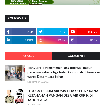
FOLLOW US
9.5k
7.1k
100.7k
6.000
12.8k
80.2k
POPULAR
COMMENTS
Icah Aprilia yang menghilang dibawak kabur
pacar nya selama tiga bulan kini sudah di temukan
warga Desa muara bahar
September 10, 2025
DiDUGA TECIUM AROMA TIDAK SEDAP. DANA
KETAHANAN PANGAN DESA AIR RUPIK DI
TAHUN 2023.
April 08, 2024