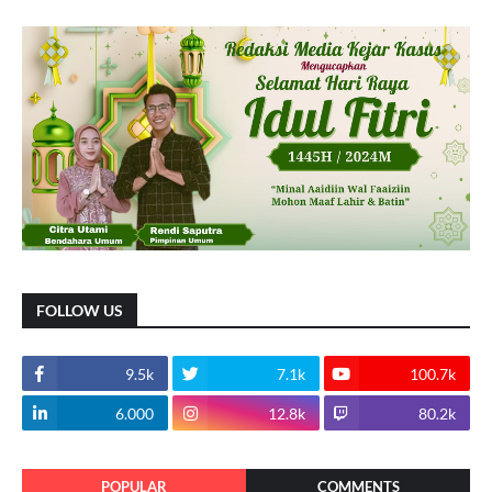
FOLLOW US
9.5k
7.1k
100.7k
6.000
12.8k
80.2k
POPULAR
COMMENTS