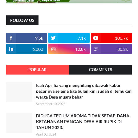
FOLLOW US
9.5k
7.1k
100.7k
6.000
12.8k
80.2k
POPULAR
COMMENTS
Icah Aprilia yang menghilang dibawak kabur
pacar nya selama tiga bulan kini sudah di temukan
warga Desa muara bahar
September 10, 2025
DiDUGA TECIUM AROMA TIDAK SEDAP. DANA
KETAHANAN PANGAN DESA AIR RUPIK DI
TAHUN 2023.
April 08, 2024