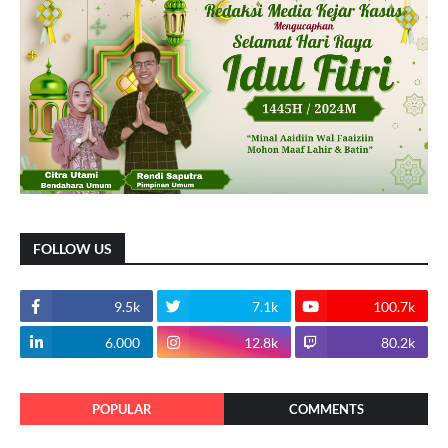
FOLLOW US
9.5k
7.1k
100.7k
6.000
12.8k
80.2k
POPULAR
COMMENTS