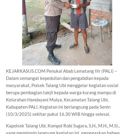
KEJARKASUS.COM Penukal Abab Lematang Ilir (PALI) –
Dalam semangat kepedulian dan pengabdian kepada
masyarakat, Polsek Talang Ubi menggelar kegiatan sosial
berupa pembagian takjil kepada warga kurang mampu di
Kelurahan Handayani Mulya, Kecamatan Talang Ubi,
Kabupaten PALI. Kegiatan ini berlangsung pada Senin
(10/3/2025) sekitar pukul 16.30 WIB hingga selesai.
Kapolsek Talang Ubi, Kompol Robi Sugara, S.H., M.H., M.Si.,
yang memimpin langsung kegiatan ini, menegaskan bahwa