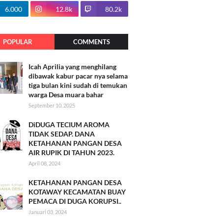
100.7k
6.000
12.8k
80.2k
POPULAR
COMMENTS
Icah Aprilia yang menghilang
dibawak kabur pacar nya selama
tiga bulan kini sudah di temukan
warga Desa muara bahar
September 10, 2025
DiDUGA TECIUM AROMA
TIDAK SEDAP. DANA
KETAHANAN PANGAN DESA
AIR RUPIK DI TAHUN 2023.
April 08, 2024
KETAHANAN PANGAN DESA
KOTAWAY KECAMATAN BUAY
PEMACA DI DUGA KORUPSI..
Januari 03, 2024