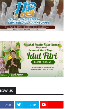
LLOW US
9.5k
7.1k