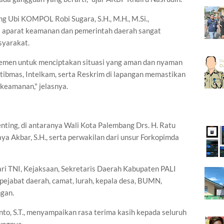
g Ubi KOMPOL Robi Sugara, S.H., M.H., M.Si.,
 aparat keamanan dan pemerintah daerah sangat
syarakat.
lemen untuk menciptakan situasi yang aman dan nyaman
ibmas, Intelkam, serta Reskrim di lapangan memastikan
 keamanan," jelasnya.
penting, di antaranya Wali Kota Palembang Drs. H. Ratu
aya Akbar, S.H., serta perwakilan dari unsur Forkopimda
 dari TNI, Kejaksaan, Sekretaris Daerah Kabupaten PALI
i pejabat daerah, camat, lurah, kepala desa, BUMN,
ngan.
to, S.T., menyampaikan rasa terima kasih kepada seluruh