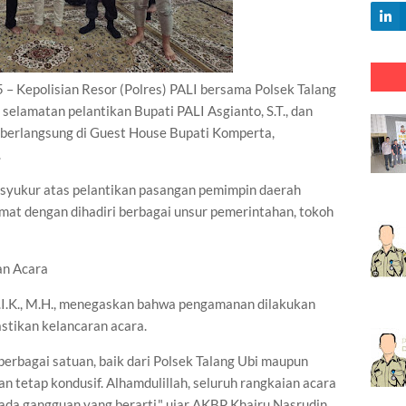
Kepolisian Resor (Polres) PALI bersama Polsek Talang
elamatan pelantikan Bupati PALI Asgianto, S.T., dan
ng berlangsung di Guest House Bupati Komperta,
.
a syukur atas pelantikan pasangan pemimpin daerah
dmat dengan dihadiri berbagai unsur pemerintahan, tokoh
an Acara
.I.K., M.H., menegaskan bahwa pengamanan dilakukan
stikan kelancaran acara.
berbagai satuan, baik dari Polsek Talang Ubi maupun
 tetap kondusif. Alhamdulillah, seluruh rangkaian acara
ada gangguan yang berarti," ujar AKBP Khairu Nasrudin.