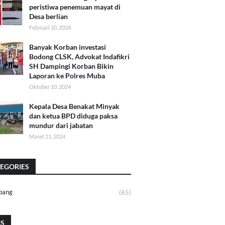
peristiwa penemuan mayat di
Desa berlian
Februari 10, 2024
Banyak Korban investasi
Bodong CLSK, Advokat Indafikri
SH Dampingi Korban Bikin
Laporan ke Polres Muba
Oktober 10, 2024
Kepala Desa Benakat Minyak
dan ketua BPD diduga paksa
mundur dari jabatan
Maret 11, 2024
EGORIES
bang
(65)
GS