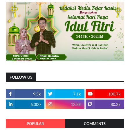
FOLLOW US
9.5k
7.1k
100.7k
6.000
12.8k
80.2k
POPULAR
COMMENTS