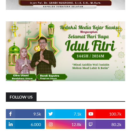
FOLLOW US
9.5k
7.1k
100.7k
6.000
12.8k
80.2k