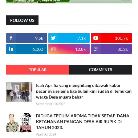
FOLLOW US
9.5k
7.1k
100.7k
6.000
12.8k
80.2k
POPULAR
COMMENTS
Icah Aprilia yang menghilang dibawak kabur
pacar nya selama tiga bulan kini sudah di temukan
warga Desa muara bahar
September 10, 2025
DiDUGA TECIUM AROMA TIDAK SEDAP. DANA
KETAHANAN PANGAN DESA AIR RUPIK DI
TAHUN 2023.
April 08, 2024