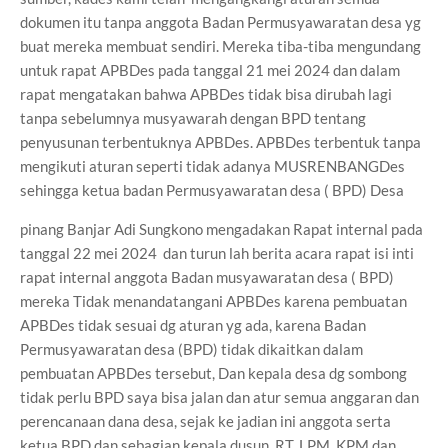
dokumen itu tanpa anggota Badan Permusyawaratan desa yg
buat mereka membuat sendiri. Mereka tiba-tiba mengundang
untuk rapat APBDes pada tanggal 21 mei 2024 dan dalam
rapat mengatakan bahwa APBDes tidak bisa dirubah lagi
tanpa sebelumnya musyawarah dengan BPD tentang
penyusunan terbentuknya APBDes. APBDes terbentuk tanpa
mengikuti aturan seperti tidak adanya MUSRENBANGDes
sehingga ketua badan Permusyawaratan desa ( BPD) Desa
pinang Banjar Adi Sungkono mengadakan Rapat internal pada
tanggal 22 mei 2024 dan turun lah berita acara rapat isi inti
rapat internal anggota Badan musyawaratan desa ( BPD)
mereka Tidak menandatangani APBDes karena pembuatan
APBDes tidak sesuai dg aturan yg ada, karena Badan
Permusyawaratan desa (BPD) tidak dikaitkan dalam
pembuatan APBDes tersebut, Dan kepala desa dg sombong
tidak perlu BPD saya bisa jalan dan atur semua anggaran dan
perencanaan dana desa, sejak ke jadian ini anggota serta
ketua BPD dan sebagian kepala dusun, RT, LPM, KPM dan