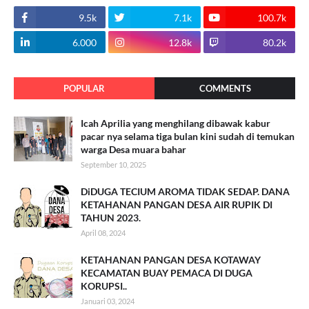
9.5k
7.1k
100.7k
6.000
12.8k
80.2k
POPULAR
COMMENTS
Icah Aprilia yang menghilang dibawak kabur
pacar nya selama tiga bulan kini sudah di temukan
warga Desa muara bahar
September 10, 2025
DiDUGA TECIUM AROMA TIDAK SEDAP. DANA
KETAHANAN PANGAN DESA AIR RUPIK DI
TAHUN 2023.
April 08, 2024
KETAHANAN PANGAN DESA KOTAWAY
KECAMATAN BUAY PEMACA DI DUGA
KORUPSI..
Januari 03, 2024