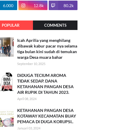
100.7k
6.000
12.8k
80.2k
POPULAR
COMMENTS
Icah Aprilia yang menghilang
dibawak kabur pacar nya selama
tiga bulan kini sudah di temukan
warga Desa muara bahar
September 10, 2025
DiDUGA TECIUM AROMA
TIDAK SEDAP. DANA
KETAHANAN PANGAN DESA
AIR RUPIK DI TAHUN 2023.
April 08, 2024
KETAHANAN PANGAN DESA
KOTAWAY KECAMATAN BUAY
PEMACA DI DUGA KORUPSI..
Januari 03, 2024