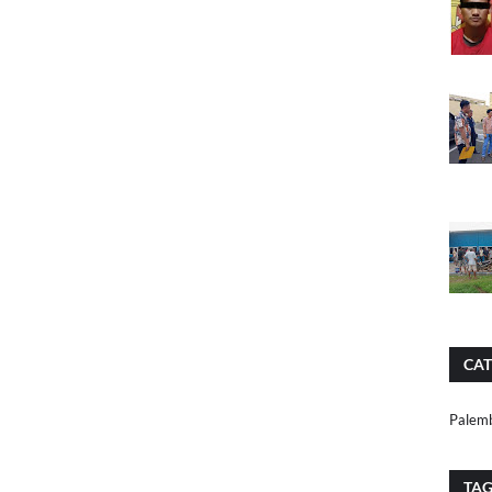
CAT
Palem
TA