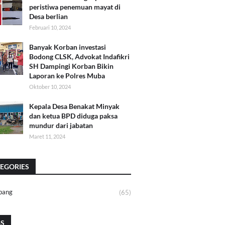
peristiwa penemuan mayat di
Desa berlian
Februari 10, 2024
Banyak Korban investasi
Bodong CLSK, Advokat Indafikri
SH Dampingi Korban Bikin
Laporan ke Polres Muba
Oktober 10, 2024
Kepala Desa Benakat Minyak
dan ketua BPD diduga paksa
mundur dari jabatan
Maret 11, 2024
EGORIES
bang
(65)
GS