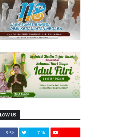
LLOW US
9.5k
7.1k