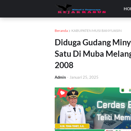
HO
Beranda
KABUPATEN MUSI BANYUASIN
Diduga Gudang Minya
Satu Di Muba Melan
2008
Admin
-
Januari 25, 2025