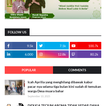
FOLLOW US
9.5k
7.1k
100.7k
6.000
12.8k
80.2k
POPULAR
COMMENTS
Icah Aprilia yang menghilang dibawak kabur
pacar nya selama tiga bulan kini sudah di temukan
warga Desa muara bahar
September 10, 2025
DiDUGA TECIUM AROMA TIDAK SEDAP. DANA