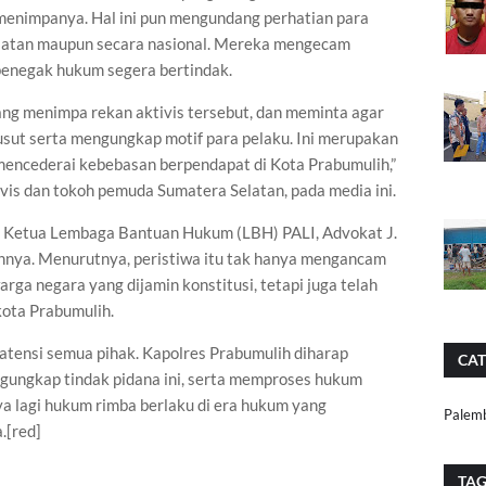
 menimpanya. Hal ini pun mengundang perhatian para
elatan maupun secara nasional. Mereka mengecam
 penegak hukum segera bertindak.
ang menimpa rekan aktivis tersebut, dan meminta agar
usut serta mengungkap motif para pelaku. Ini merupakan
encederai kebebasan berpendapat di Kota Prabumulih,”
ivis dan tokoh pemuda Sumatera Selatan, pada media ini.
 Ketua Lembaga Bantuan Hukum (LBH) PALI, Advokat J.
innya. Menurutnya, peristiwa itu tak hanya mengancam
a negara yang dijamin konstitusi, tetapi juga telah
ota Prabumulih.
 atensi semua pihak. Kapolres Prabumulih diharap
CAT
gungkap tindak pidana ini, serta memproses hukum
a lagi hukum rimba berlaku di era hukum yang
Palem
.[red]
TA