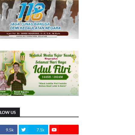
LLOW US
9.5k
7.1k