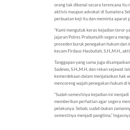
orang tak dikenal secara terencana itu
aktivis maupun advokat di Sumatera S
perbuatan keji itu dan meminta aparat
“Kami mengutuk keras kejadian teror y
jajaran Polres Prabumulih segera meng
preseden buruk penegakan hukum dan m
kecam Firdaus Hasbullah, S.H.,M.H., akt
Tanggapan yang sama juga disampaikan
Sadewo, S.H.,M.H. dan rekan sejawat la
kemerdekaan dalam menjalankan hak warg
mencoreng wajah penegakan hukum di k
“Sudah semestinya kejadian ini menjadi
memberikan perhatian agar segera men
pelakunya. Sebab, sudah bukan zamanny
semestinya menjadi panglima,” tegasnya