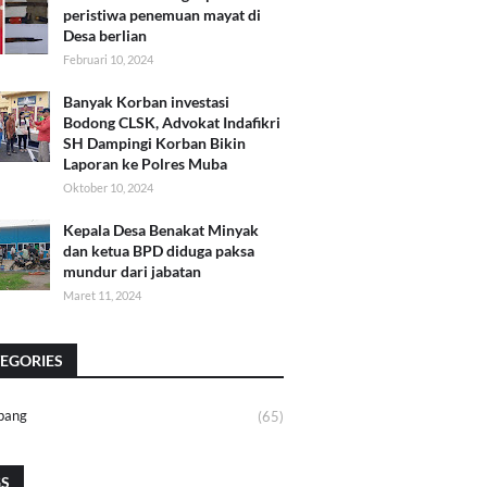
peristiwa penemuan mayat di
Desa berlian
Februari 10, 2024
Banyak Korban investasi
Bodong CLSK, Advokat Indafikri
SH Dampingi Korban Bikin
Laporan ke Polres Muba
Oktober 10, 2024
Kepala Desa Benakat Minyak
dan ketua BPD diduga paksa
mundur dari jabatan
Maret 11, 2024
EGORIES
bang
(65)
GS