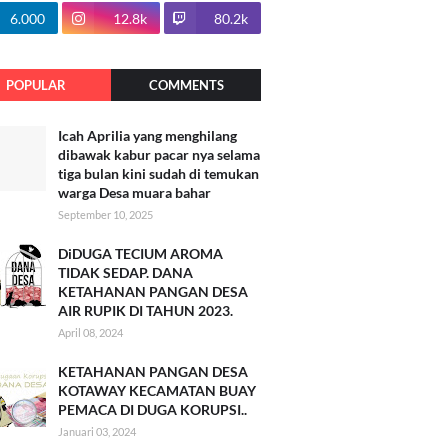
100.7k
6.000
12.8k
80.2k
POPULAR
COMMENTS
Icah Aprilia yang menghilang
dibawak kabur pacar nya selama
tiga bulan kini sudah di temukan
warga Desa muara bahar
September 10, 2025
DiDUGA TECIUM AROMA
TIDAK SEDAP. DANA
KETAHANAN PANGAN DESA
AIR RUPIK DI TAHUN 2023.
April 08, 2024
KETAHANAN PANGAN DESA
KOTAWAY KECAMATAN BUAY
PEMACA DI DUGA KORUPSI..
Januari 03, 2024