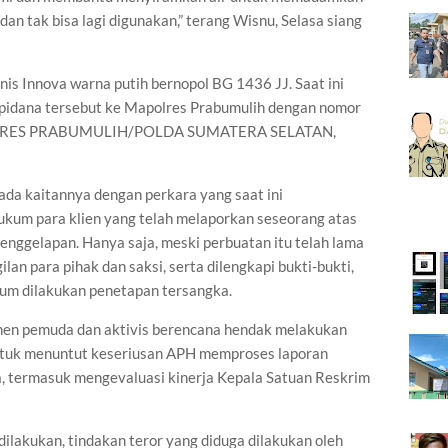
 dan tak bisa lagi digunakan,” terang Wisnu, Selasa siang
nis Innova warna putih bernopol BG 1436 JJ. Saat ini
 pidana tersebut ke Mapolres Prabumulih dengan nomor
POLRES PRABUMULIH/POLDA SUMATERA SELATAN,
ada kaitannya dengan perkara yang saat ini
ukum para klien yang telah melaporkan seseorang atas
enggelapan. Hanya saja, meski perbuatan itu telah lama
lan para pihak dan saksi, serta dilengkapi bukti-bukti,
elum dilakukan penetapan tersangka.
emen pemuda dan aktivis berencana hendak melakukan
ntuk menuntut keseriusan APH memproses laporan
, termasuk mengevaluasi kinerja Kepala Satuan Reskrim
 dilakukan, tindakan teror yang diduga dilakukan oleh