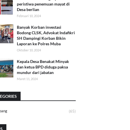
peristiwa penemuan mayat di
Desa berlian
Februari 10, 2024
Banyak Korban investasi
Bodong CLSK, Advokat Indafikri
SH Dampingi Korban Bikin
Laporan ke Polres Muba
Oktober 10, 2024
Kepala Desa Benakat Minyak
dan ketua BPD diduga paksa
mundur dari jabatan
Maret 11, 2024
EGORIES
bang
(65)
GS