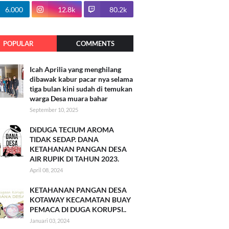
100.7k
6.000
12.8k
80.2k
POPULAR
COMMENTS
Icah Aprilia yang menghilang
dibawak kabur pacar nya selama
tiga bulan kini sudah di temukan
warga Desa muara bahar
September 10, 2025
DiDUGA TECIUM AROMA
TIDAK SEDAP. DANA
KETAHANAN PANGAN DESA
AIR RUPIK DI TAHUN 2023.
April 08, 2024
KETAHANAN PANGAN DESA
KOTAWAY KECAMATAN BUAY
PEMACA DI DUGA KORUPSI..
Januari 03, 2024