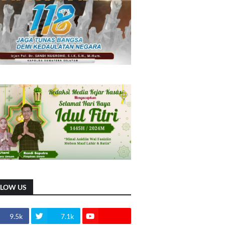
LLOW US
9.5k
7.1k