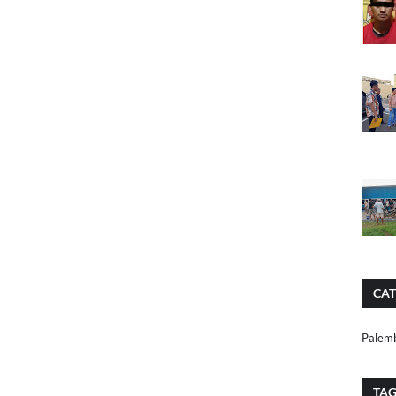
CAT
Palem
TA