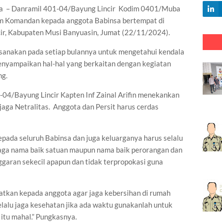
– Danramil 401-04/Bayung Lincir Kodim 0401/Muba
Jam Komandan kepada anggota Babinsa bertempat di
ir, Kabupaten Musi Banyuasin, Jumat (22/11/2024).
laksanakan pada setiap bulannya untuk mengetahui kendala
enyampaikan hal-hal yang berkaitan dengan kegiatan
ng.
04/Bayung Lincir Kapten Inf Zainal Arifin menekankan
aga Netralitas. Anggota dan Persit harus cerdas
epada seluruh Babinsa dan juga keluarganya harus selalu
aga nama baik satuan maupun nama baik perorangan dan
garan sekecil apapun dan tidak terpropokasi guna
atkan kepada anggota agar jaga kebersihan di rumah
elalu jaga kesehatan jika ada waktu gunakanlah untuk
itu mahal.” Pungkasnya.