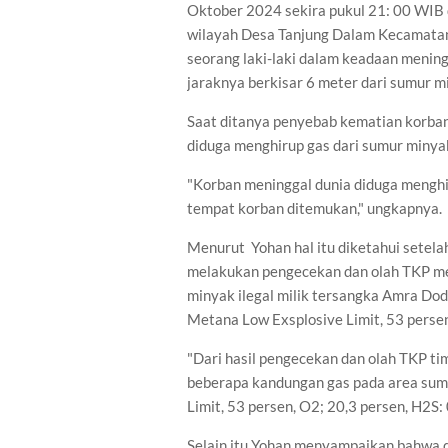
Oktober 2024 sekira pukul 21: 00 WIB d
wilayah Desa Tanjung Dalam Kecamatan
seorang laki-laki dalam keadaan menin
jaraknya berkisar 6 meter dari sumur mi
Saat ditanya penyebab kematian korba
diduga menghirup gas dari sumur minyak
"Korban meninggal dunia diduga menghir
tempat korban ditemukan," ungkapnya.
Menurut Yohan hal itu diketahui setela
melakukan pengecekan dan olah TKP m
minyak ilegal milik tersangka Amra Dodi
Metana Low Exsplosive Limit, 53 perse
"Dari hasil pengecekan dan olah TKP 
beberapa kandungan gas pada area sumu
Limit, 53 persen, O2; 20,3 persen, H2S
Selain itu Yohan menyampaikan bahwa 