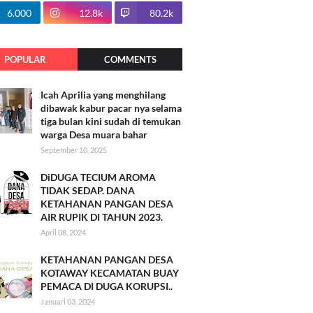
100.7k
6.000
12.8k
80.2k
POPULAR
COMMENTS
Icah Aprilia yang menghilang
dibawak kabur pacar nya selama
tiga bulan kini sudah di temukan
warga Desa muara bahar
September 10, 2025
DiDUGA TECIUM AROMA
TIDAK SEDAP. DANA
KETAHANAN PANGAN DESA
AIR RUPIK DI TAHUN 2023.
April 08, 2024
KETAHANAN PANGAN DESA
KOTAWAY KECAMATAN BUAY
PEMACA DI DUGA KORUPSI..
Januari 03, 2024