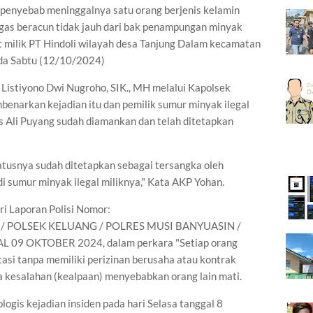
 penyebab meninggalnya satu orang berjenis kelamin
 gas beracun tidak jauh dari bak penampungan minyak
it milik PT Hindoli wilayah desa Tanjung Dalam kecamatan
da Sabtu (12/10/2024)
istiyono Dwi Nugroho, SIK., MH melalui Kapolsek
benarkan kejadian itu dan pemilik sumur minyak ilegal
as Ali Puyang sudah diamankan dan telah ditetapkan
tatusnya sudah ditetapkan sebagai tersangka oleh
i sumur minyak ilegal miliknya," Kata AKP Yohan.
ri Laporan Polisi Nomor:
 / POLSEK KELUANG / POLRES MUSI BANYUASIN /
9 OKTOBER 2024, dalam perkara "Setiap orang
tasi tanpa memiliki perizinan berusaha atau kontrak
a kesalahan (kealpaan) menyebabkan orang lain mati.
gis kejadian insiden pada hari Selasa tanggal 8