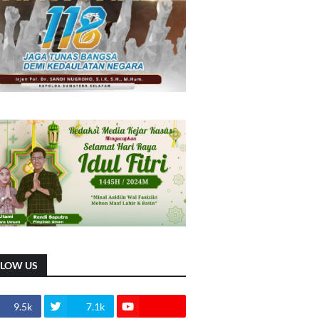
LLOW US
9.5k
7.1k