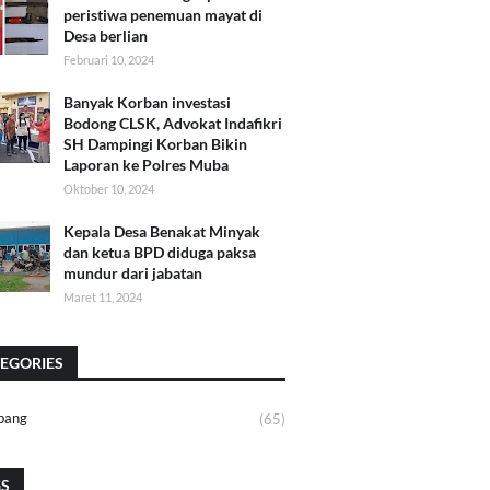
peristiwa penemuan mayat di
Desa berlian
Februari 10, 2024
Banyak Korban investasi
Bodong CLSK, Advokat Indafikri
SH Dampingi Korban Bikin
Laporan ke Polres Muba
Oktober 10, 2024
Kepala Desa Benakat Minyak
dan ketua BPD diduga paksa
mundur dari jabatan
Maret 11, 2024
EGORIES
bang
(65)
GS