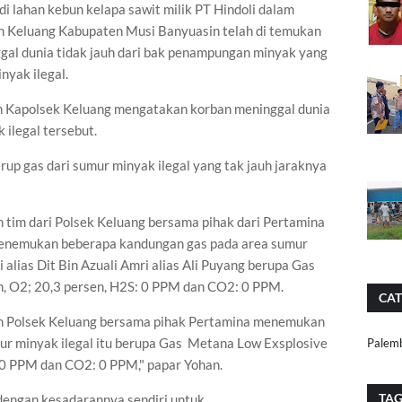
i lahan kebun kelapa sawit milik PT Hindoli dalam
 Keluang Kabupaten Musi Banyuasin telah di temukan
ggal dunia tidak jauh dari bak penampungan minyak yang
nyak ilegal.
n Kapolsek Keluang mengatakan korban meninggal dunia
 ilegal tersebut.
up gas dari sumur minyak ilegal yang tak jauh jaraknya
h tim dari Polsek Keluang bersama pihak dari Pertamina
enemukan beberapa kandungan gas pada area sumur
 alias Dit Bin Azuali Amri alias Ali Puyang berupa Gas
n, O2; 20,3 persen, H2S: 0 PPM dan CO2: 0 PPM.
CAT
tim Polsek Keluang bersama pihak Pertamina menemukan
r minyak ilegal itu berupa Gas Metana Low Exsplosive
Palem
: 0 PPM dan CO2: 0 PPM," papar Yohan.
TA
dengan kesadarannya sendiri untuk