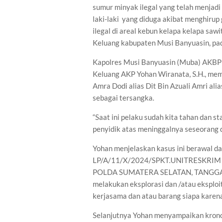
sumur minyak ilegal yang telah menjadi
laki-laki yang diduga akibat menghirup
ilegal di areal kebun kelapa kelapa saw
Keluang kabupaten Musi Banyuasin, pa
Kapolres Musi Banyuasin (Muba) AKBP L
Keluang AKP Yohan Wiranata, S.H., mem
Amra Dodi alias Dit Bin Azuali Amri ali
sebagai tersangka.
“Saat ini pelaku sudah kita tahan dan s
penyidik atas meninggalnya seseorang d
Yohan menjelaskan kasus ini berawal da
LP/A/11/X/2024/SPKT.UNITRESKRIM
POLDA SUMATERA SELATAN, TANGGAL 0
melakukan eksplorasi dan /atau eksploi
kerjasama dan atau barang siapa karen
Selanjutnya Yohan menyampaikan kronolo