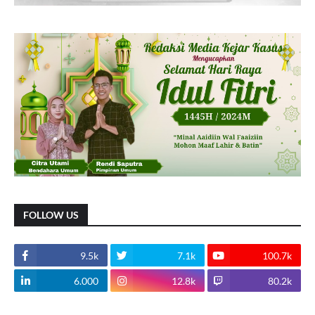
FOLLOW US
9.5k
7.1k
100.7k
6.000
12.8k
80.2k