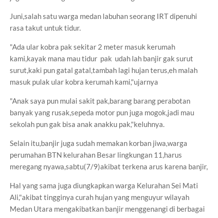
Juni,salah satu warga medan labuhan seorang IRT dipenuhi
rasa takut untuk tidur.
"Ada ular kobra pak sekitar 2 meter masuk kerumah
kami,kayak mana mau tidur pak udah lah banjir gak surut
surut,kaki pun gatal gatal,tambah lagi hujan terus,eh malah
masuk pulak ular kobra kerumah kami,"ujarnya
"Anak saya pun mulai sakit pak,barang barang perabotan
banyak yang rusak,sepeda motor pun juga mogok,jadi mau
sekolah pun gak bisa anak anakku pak,"keluhnya.
Selain itu,banjir juga sudah memakan korban jiwa,warga
perumahan BTN kelurahan Besar lingkungan 11,harus
meregang nyawa,sabtu(7/9)akibat terkena arus karena banjir,
Hal yang sama juga diungkapkan warga Kelurahan Sei Mati
Ali,"akibat tingginya curah hujan yang menguyur wilayah
Medan Utara mengakibatkan banjir menggenangi di berbagai