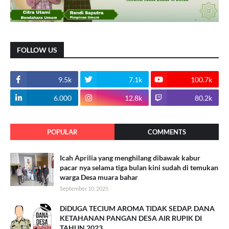
FOLLOW US
9.5k
7.1k
100.7k
6.000
12.8k
80.2k
POPULAR
COMMENTS
Icah Aprilia yang menghilang dibawak kabur
pacar nya selama tiga bulan kini sudah di temukan
warga Desa muara bahar
September 10, 2025
DiDUGA TECIUM AROMA TIDAK SEDAP. DANA
KETAHANAN PANGAN DESA AIR RUPIK DI
TAHUN 2023.