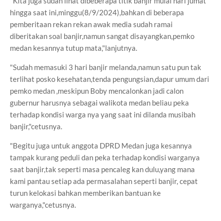
"Kita juga sudah lihat dibeberapa titik banjir mulai hari jumat
hingga saat ini,minggu(8/9/2024),bahkan di beberapa
pemberitaan rekan rekan awak media sudah ramai
diberitakan soal banjir,namun sangat disayangkan,pemko
medan kesannya tutup mata,"lanjutnya.
"Sudah memasuki 3 hari banjir melanda,namun satu pun tak
terlihat posko kesehatan,tenda pengungsian,dapur umum dari
pemko medan ,meskipun Boby mencalonkan jadi calon
gubernur harusnya sebagai walikota medan beliau peka
terhadap kondisi warga nya yang saat ini dilanda musibah
banjir,"cetusnya.
"Begitu juga untuk anggota DPRD Medan juga kesannya
tampak kurang peduli dan peka terhadap kondisi warganya
saat banjir,tak seperti masa pencaleg kan dulu,yang mana
kami pantau setiap ada permasalahan seperti banjir, cepat
turun kelokasi bahkan memberikan bantuan ke
warganya,"cetusnya.