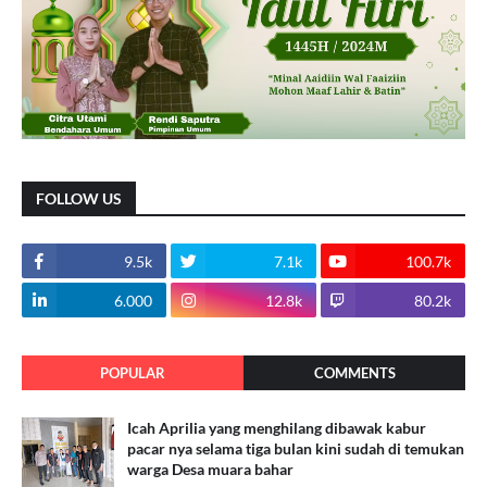
FOLLOW US
9.5k
7.1k
100.7k
6.000
12.8k
80.2k
POPULAR
COMMENTS
Icah Aprilia yang menghilang dibawak kabur
pacar nya selama tiga bulan kini sudah di temukan
warga Desa muara bahar