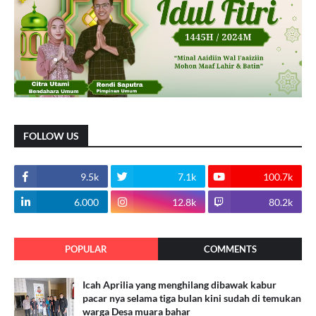
FOLLOW US
9.5k
7.1k
100.7k
6.000
12.8k
80.2k
POPULAR
COMMENTS
Icah Aprilia yang menghilang dibawak kabur
pacar nya selama tiga bulan kini sudah di temukan
warga Desa muara bahar