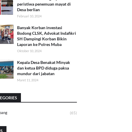
peristiwa penemuan mayat di
Desa berlian
Februari 10, 2024
Banyak Korban investasi
Bodong CLSK, Advokat Indafikri
SH Dampingi Korban Bikin
Laporan ke Polres Muba
Oktober 10, 2024
Kepala Desa Benakat Minyak
dan ketua BPD diduga paksa
mundur dari jabatan
Maret 11, 2024
EGORIES
bang
(65)
GS