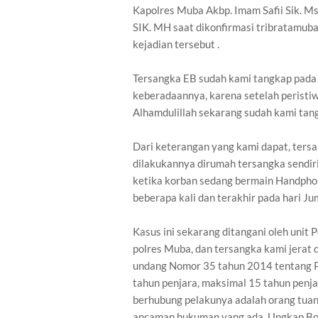
Kapolres Muba Akbp. Imam Safii Sik. M
SIK. MH saat dikonfirmasi tribratamu
kejadian tersebut .
Tersangka EB sudah kami tangkap pada 
keberadaannya, karena setelah peristiw
Alhamdulillah sekarang sudah kami tang
Dari keterangan yang kami dapat, tersa
dilakukannya dirumah tersangka sendir
ketika korban sedang bermain Handphon
beberapa kali dan terakhir pada hari J
Kasus ini sekarang ditangani oleh unit
polres Muba, dan tersangka kami jerat d
undang Nomor 35 tahun 2014 tentang 
tahun penjara, maksimal 15 tahun penja
berhubung pelakunya adalah orang tua
ancaman hukuman yang ada. Ungkap Bo