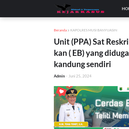
HO
Beranda
KAPOLRES MUSI BANYUASIN
Unit (PPA) Sat Reskr
kan ( EB) yang didug
kandung sendiri
Admin
-
Juni 25, 2024