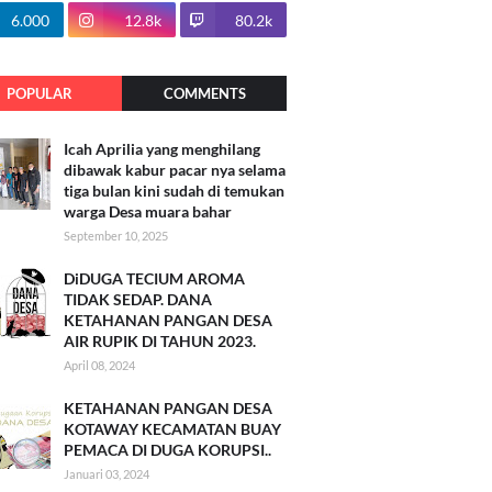
100.7k
6.000
12.8k
80.2k
POPULAR
COMMENTS
Icah Aprilia yang menghilang
dibawak kabur pacar nya selama
tiga bulan kini sudah di temukan
warga Desa muara bahar
September 10, 2025
DiDUGA TECIUM AROMA
TIDAK SEDAP. DANA
KETAHANAN PANGAN DESA
AIR RUPIK DI TAHUN 2023.
April 08, 2024
KETAHANAN PANGAN DESA
KOTAWAY KECAMATAN BUAY
PEMACA DI DUGA KORUPSI..
Januari 03, 2024