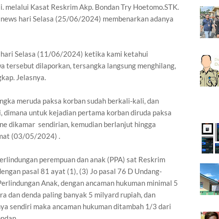
si. melalui Kasat Reskrim Akp. Bondan Try Hoetomo.STK.
banews hari Selasa (25/06/2024) membenarkan adanya
hari Selasa (11/06/2024) ketika kami ketahui
a tersebut dilaporkan, tersangka langsung menghilang,
kap. Jelasnya.
ngka meruda paksa korban sudah berkali-kali, dan
i, dimana untuk kejadian pertama korban diruda paksa
e dikamar sendirian, kemudian berlanjut hingga
umat (03/05/2024) .
 Perlindungan perempuan dan anak (PPA) sat Reskrim
engan pasal 81 ayat (1), (3) Jo pasal 76 D Undang-
Perlindungan Anak, dengan ancaman hukuman minimal 5
ra dan denda paling banyak 5 milyard rupiah, dan
nya sendiri maka ancaman hukuman ditambah 1/3 dari
ndan.