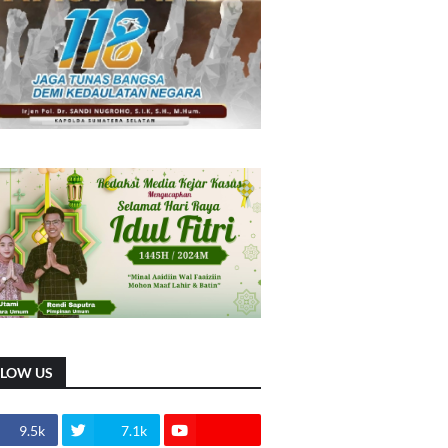
LLOW US
9.5k
7.1k