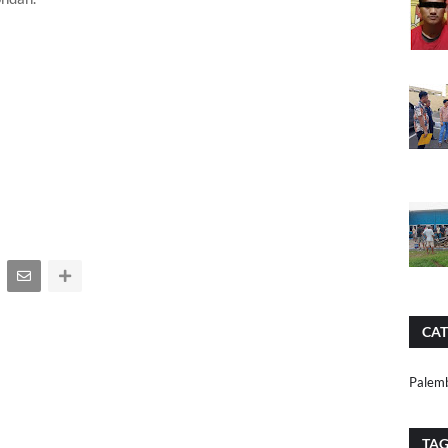
CAT
Palem
TA