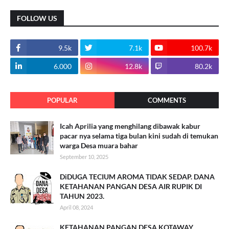
FOLLOW US
9.5k
7.1k
100.7k
6.000
12.8k
80.2k
POPULAR
COMMENTS
Icah Aprilia yang menghilang dibawak kabur
pacar nya selama tiga bulan kini sudah di temukan
warga Desa muara bahar
September 10, 2025
DiDUGA TECIUM AROMA TIDAK SEDAP. DANA
KETAHANAN PANGAN DESA AIR RUPIK DI
TAHUN 2023.
April 08, 2024
KETAHANAN PANGAN DESA KOTAWAY