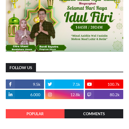
FOLLOW US
9.5k
7.1k
100.7k
6.000
12.8k
80.2k
POPULAR
COMMENTS