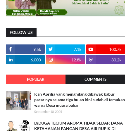
FOLLOW US
9.5k
7.1k
100.7k
6.000
12.8k
80.2k
POPULAR
COMMENTS
Icah Aprilia yang menghilang dibawak kabur
pacar nya selama tiga bulan kini sudah di temukan
warga Desa muara bahar
September 10, 2025
DiDUGA TECIUM AROMA TIDAK SEDAP. DANA
KETAHANAN PANGAN DESA AIR RUPIK DI