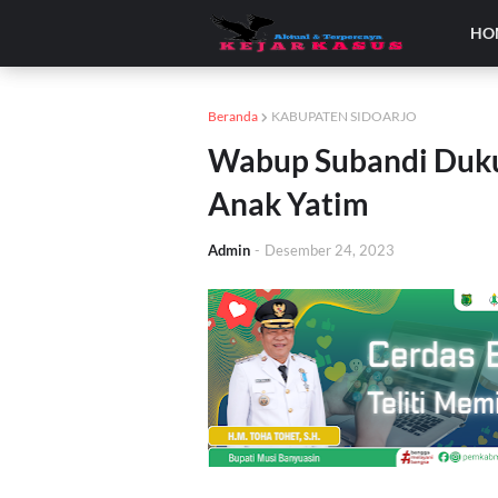
HO
Beranda
KABUPATEN SIDOARJO
Wabup Subandi Duku
Anak Yatim
Admin
-
Desember 24, 2023