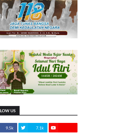
LLOW US
9.5k
7.1k