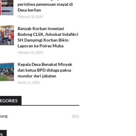
peristiwa penemuan mayat di
Desa berlian
Februari 10, 2024
Banyak Korban investasi
Bodong CLSK, Advokat Indafikri
SH Dampingi Korban Bikin
Laporan ke Polres Muba
Oktober 10, 2024
Kepala Desa Benakat Minyak
dan ketua BPD diduga paksa
mundur dari jabatan
Maret 11, 2024
EGORIES
bang
(65)
GS