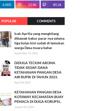
100.7k
6.000
12.8k
80.2k
POPULAR
COMMENTS
Icah Aprilia yang menghilang
dibawak kabur pacar nya selama
tiga bulan kini sudah di temukan
warga Desa muara bahar
September 10, 2025
DiDUGA TECIUM AROMA
TIDAK SEDAP. DANA
KETAHANAN PANGAN DESA
AIR RUPIK DI TAHUN 2023.
April 08, 2024
KETAHANAN PANGAN DESA
KOTAWAY KECAMATAN BUAY
PEMACA DI DUGA KORUPSI..
Januari 03, 2024