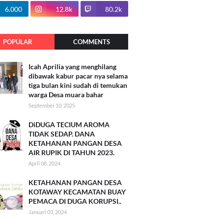
100.7k
6.000
12.8k
80.2k
POPULAR
COMMENTS
Icah Aprilia yang menghilang
dibawak kabur pacar nya selama
tiga bulan kini sudah di temukan
warga Desa muara bahar
September 10, 2025
DiDUGA TECIUM AROMA
TIDAK SEDAP. DANA
KETAHANAN PANGAN DESA
AIR RUPIK DI TAHUN 2023.
April 08, 2024
KETAHANAN PANGAN DESA
KOTAWAY KECAMATAN BUAY
PEMACA DI DUGA KORUPSI..
Januari 03, 2024