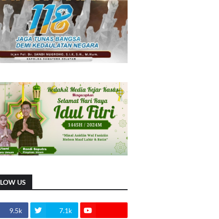
LLOW US
9.5k
7.1k