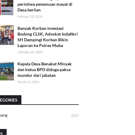
peristiwa penemuan mayat di
Desa berlian
Februari 10, 2024
Banyak Korban investasi
Bodong CLSK, Advokat Indafikri
SH Dampingi Korban Bikin
Laporan ke Polres Muba
Oktober 10, 2024
Kepala Desa Benakat Minyak
dan ketua BPD diduga paksa
mundur dari jabatan
Maret 11, 2024
EGORIES
bang
(65)
GS