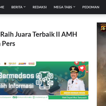
ME
BERITA
REDAKSI
MEGA TABS
PEDOMAN
aih Juara Terbaik II AMH
 Pers