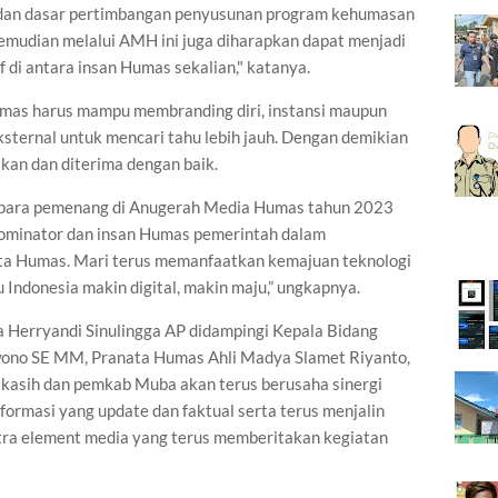
 dan dasar pertimbangan penyusunan program kehumasan
Kemudian melalui AMH ini juga diharapkan dapat menjadi
 di antara insan Humas sekalian," katanya.
as harus mampu membranding diri, instansi maupun
ternal untuk mencari tahu lebih jauh. Dengan demikian
an dan diterima dengan baik.
i para pemenang di Anugerah Media Humas tahun 2023
nominator dan insan Humas pemerintah dalam
ata Humas. Mari terus memanfaatkan kemajuan teknologi
 Indonesia makin digital, makin maju,” ungkapnya.
 Herryandi Sinulingga AP didampingi Kepala Bidang
ono SE MM, Pranata Humas Ahli Madya Slamet Riyanto,
kasih dan pemkab Muba akan terus berusaha sinergi
ormasi yang update dan faktual serta terus menjalin
tra element media yang terus memberitakan kegiatan